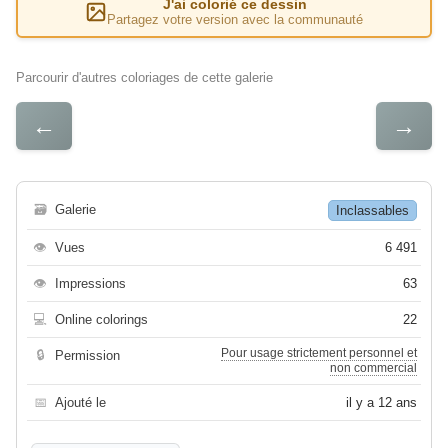
J'ai colorié ce dessin
Partagez votre version avec la communauté
Parcourir d'autres coloriages de cette galerie
←
→
🗃
Galerie
Inclassables
👁
Vues
6 491
👁
Impressions
63
💻
Online colorings
22
Pour usage strictement personnel et
🔒
Permission
non commercial
📅
Ajouté le
il y a 12 ans