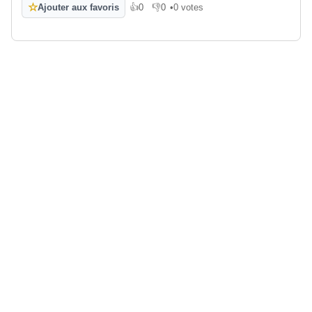
☆
Ajouter aux favoris
👍
0
👎
0
•
0 votes
J'aime
Je n'aime pas