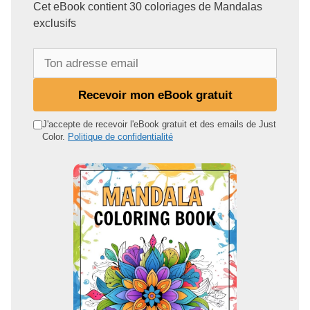
Cet eBook contient 30 coloriages de Mandalas
exclusifs
T
o
n
Recevoir mon eBook gratuit
a
d
J'accepte de recevoir l'eBook gratuit et des emails de Just
Color.
Politique de confidentialité
r
e
s
s
e
e
m
a
i
l