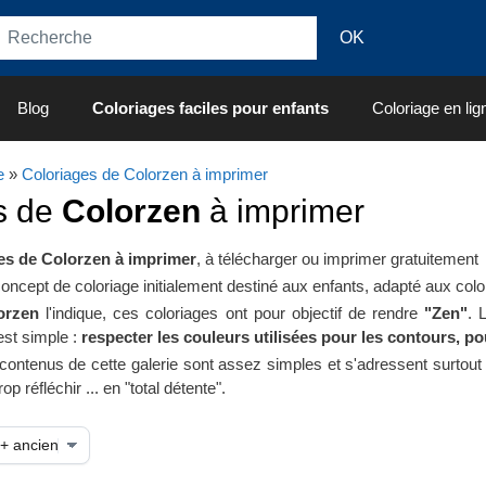
Blog
Coloriages faciles pour enfants
Coloriage en lig
e
»
Coloriages de Colorzen à imprimer
s de
Colorzen
à imprimer
es de Colorzen à imprimer
, à télécharger ou imprimer gratuitement
oncept de coloriage initialement destiné aux enfants, adapté aux col
orzen
l'indique, ces coloriages ont pour objectif de rendre
"Zen"
. 
est simple :
respecter les couleurs utilisées pour les contours, po
contenus de cette galerie sont assez simples et s'adressent surtout
op réfléchir ... en "total détente".