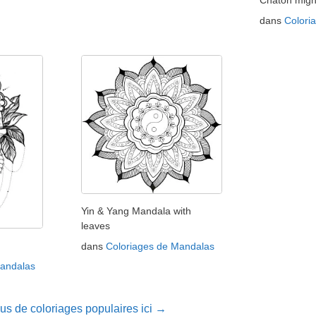
Chaton mig
dans
Colori
Yin & Yang Mandala with
leaves
dans
Coloriages de Mandalas
Mandalas
lus de coloriages populaires ici →