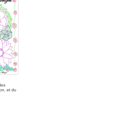
des
ion, et du