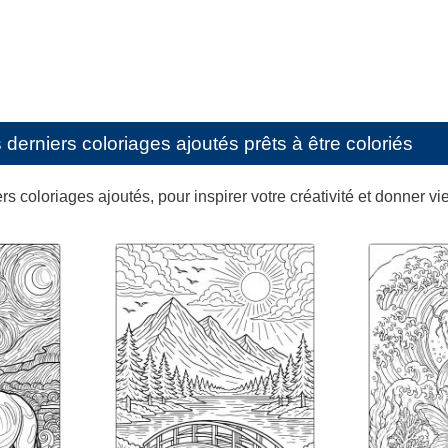
erniers coloriages ajoutés prêts à être coloriés
s coloriages ajoutés, pour inspirer votre créativité et donner vi