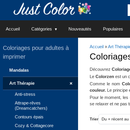
Aller
au
contenu
Accueil
Catégories
Nouveautés
Populaires
Accueil
»
Art Thérapi
Coloriages pour adultes à
Coloriage
imprimer
Découvrez
Coloriag
Mandalas
Le
Colorzen
est un c
+
Art Thérapie
Comme le nom
Col
couleur.
Le principe 
Anti-stress
Pour le moment, les 
Attrape-rêves
se relaxer et ne pas tr
(Dreamcatchers)
Contours épais
Trier
Cozy & Cottagecore