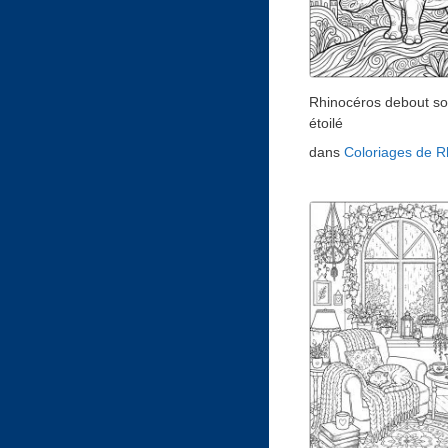
Rhinocéros debout so
étoilé
dans
Coloriages de R