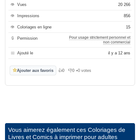
👁
Vues
20 266
👁
Impressions
856
👁
Coloriages en ligne
15
Pour usage strictement personnel et
🔒
Permission
non commercial
📅
Ajouté le
il y a 12 ans
☆
Ajouter aux favoris
👍
0
👎
0
•
0 votes
J'aime
Je n'aime pas
Vous aimerez également ces
Coloriages de
Livres et Comics à imprimer pour adultes