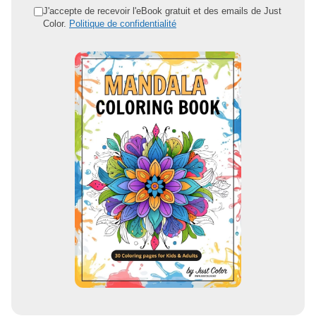
d
J'accepte de recevoir l'eBook gratuit et des emails de Just
Color.
Politique de confidentialité
r
e
s
s
e
e
m
a
i
l