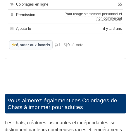
👁
Coloriages en ligne
55
Pour usage strictement personnel et
🔒
Permission
non commercial
📅
Ajouté le
il y a 8 ans
☆
Ajouter aux favoris
👍
1
👎
0
•
1 vote
J'aime
Je n'aime pas
Vous aimerez également ces
Coloriages de
Chats à imprimer pour adultes
Les chats, créatures fascinantes et indépendantes, se
distinguent par leurs nombreuses races et tempéraments