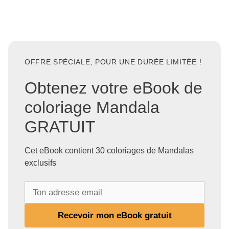
OFFRE SPÉCIALE, POUR UNE DURÉE LIMITÉE !
Obtenez votre eBook de
coloriage Mandala
GRATUIT
Cet eBook contient 30 coloriages de Mandalas
exclusifs
T
o
n
Recevoir mon eBook gratuit
a