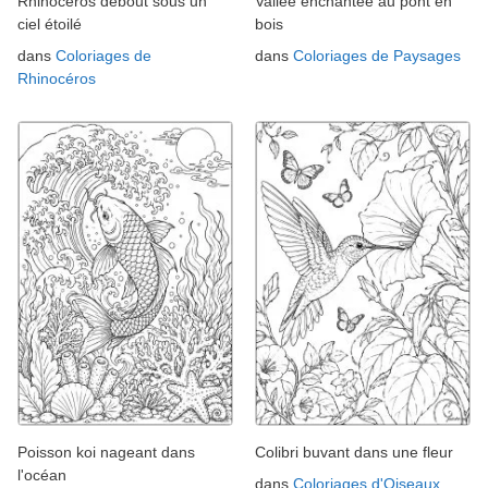
Rhinocéros debout sous un
Vallée enchantée au pont en
ciel étoilé
bois
dans
Coloriages de
dans
Coloriages de Paysages
Rhinocéros
Poisson koi nageant dans
Colibri buvant dans une fleur
l'océan
dans
Coloriages d'Oiseaux