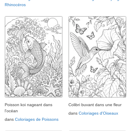
Rhinocéros
Poisson koi nageant dans
Colibri buvant dans une fleur
l'océan
dans
Coloriages d'Oiseaux
dans
Coloriages de Poissons