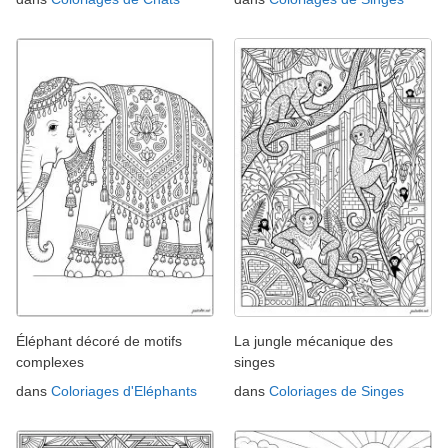
Éléphant décoré de motifs
La jungle mécanique des
complexes
singes
dans
Coloriages d'Eléphants
dans
Coloriages de Singes