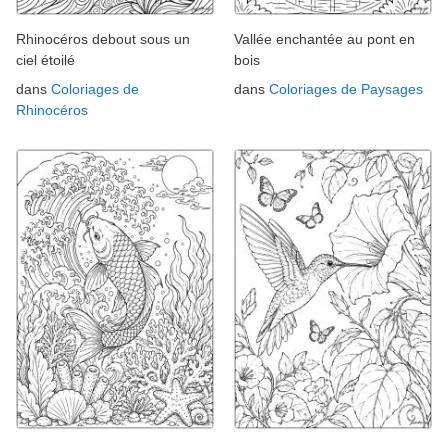
Rhinocéros debout sous un
Vallée enchantée au pont en
ciel étoilé
bois
dans
Coloriages de
dans
Coloriages de Paysages
Rhinocéros