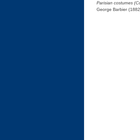
Parisian costumes (C
George Barbier (1882