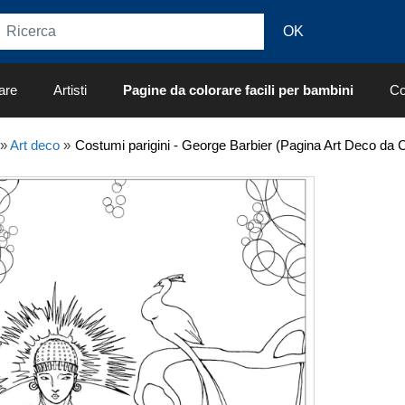
are
Artisti
Pagine da colorare facili per bambini
Co
»
Art deco
»
Costumi parigini - George Barbier (Pagina Art Deco da C