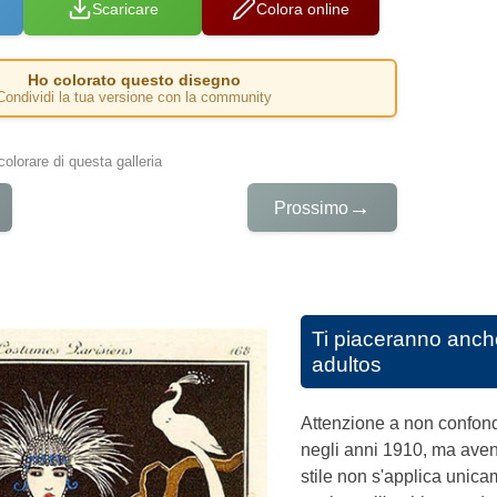
Scaricare
Colora online
Ho colorato questo disegno
Condividi la tua versione con la community
colorare di questa galleria
→
Prossimo
Ti piaceranno anch
adultos
Attenzione a non confonde
negli anni 1910, ma aven
stile non s'applica unicam