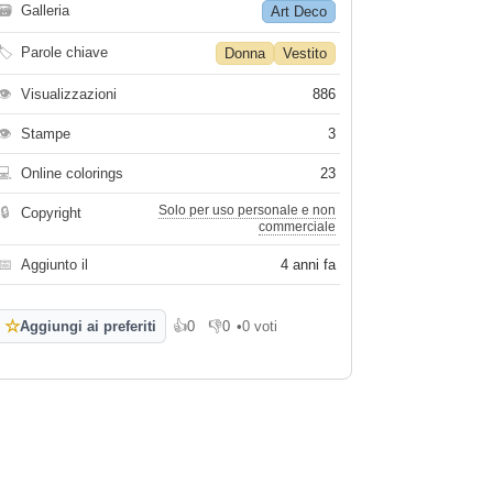
🗃
Galleria
Art Deco
🏷
Parole chiave
Donna
Vestito
👁
Visualizzazioni
886
👁
Stampe
3
💻
Online colorings
23
Solo per uso personale e non
🔒
Copyright
commerciale
📅
Aggiunto il
4 anni fa
☆
Aggiungi ai preferiti
👍
0
👎
0
•
0 voti
Mi piace
Non mi piace