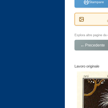
Stampare
Esplora altre pagine da 
←
Precedente
Lavoro originale