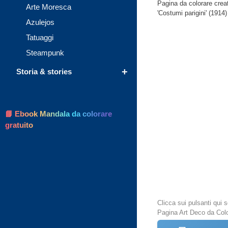
Pagina da colorare creat
Arte Moresca
'Costumi parigini' (1914)
Azulejos
Tatuaggi
Steampunk
+
Storia & stories
📘 Ebook Mandala da colorare
gratuito
Clicca sui pulsanti qui
Pagina Art Deco da Col