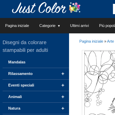
Vai
al
contenuto
Pagina iniziale
Categorie
Ultimi arrivi
Più popol
Pagina iniziale
»
Arte
Disegni da colorare
stampabili per adulti
Mandalas
+
Rilassamento
+
Eventi speciali
+
Animali
+
Natura