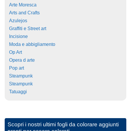
Arte Moresca
Arts and Crafts
Azulejos
Graffiti e Street art
Incisione
Moda e abbigliamento
Op Art
Opera d arte
Pop art
Steampunk
Steampunk
Tatuaggi
Scopri i nostri ultimi fogli da colorare aggiunti