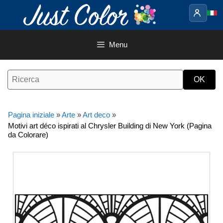
Vai
al
contenuto
Menu
Pagina iniziale
»
Arte
»
Art deco
»
Motivi art déco ispirati al Chrysler Building di New York (Pagina
da Colorare)