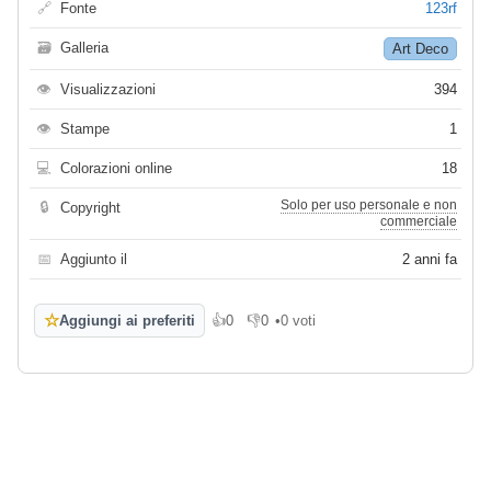
🔗
Fonte
123rf
🗃
Galleria
Art Deco
👁
Visualizzazioni
394
👁
Stampe
1
💻
Colorazioni online
18
Solo per uso personale e non
🔒
Copyright
commerciale
📅
Aggiunto il
2 anni fa
☆
Aggiungi ai preferiti
👍
0
👎
0
•
0 voti
Mi piace
Non mi piace