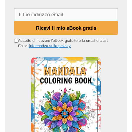
I
l
t
Ricevi il mio eBook gratis
u
o
Accetto di ricevere l'eBook gratuito e le email di Just
Color.
Informativa sulla privacy
i
n
d
i
r
i
z
z
o
e
m
a
i