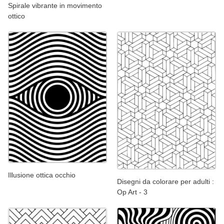
Spirale vibrante in movimento
ottico
Illusione ottica occhio
Disegni da colorare per adulti :
Op Art - 3