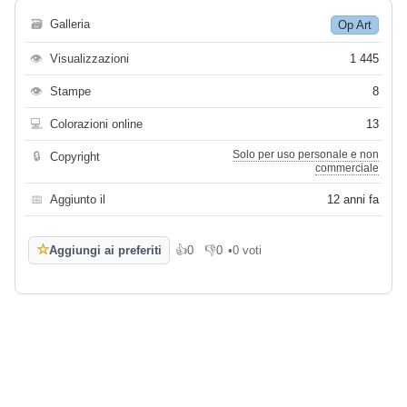
🗃
Galleria
Op Art
👁
Visualizzazioni
1 445
👁
Stampe
8
💻
Colorazioni online
13
Solo per uso personale e non
🔒
Copyright
commerciale
📅
Aggiunto il
12 anni fa
☆
Aggiungi ai preferiti
👍
0
👎
0
•
0 voti
Mi piace
Non mi piace