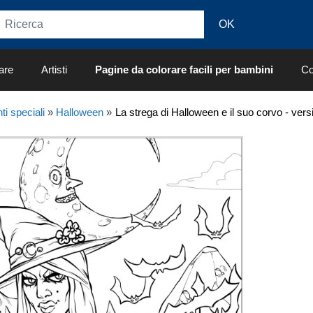
are
Artisti
Pagine da colorare facili per bambini
Co
ti speciali
»
Halloween
»
La strega di Halloween e il suo corvo - ve