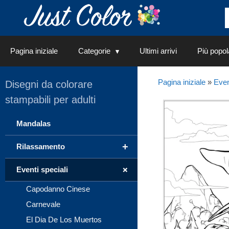
Vai
al
contenuto
Pagina iniziale
Categorie
Ultimi arrivi
Più popol
Pagina iniziale
»
Even
Disegni da colorare
stampabili per adulti
Mandalas
+
Rilassamento
+
Eventi speciali
Capodanno Cinese
Carnevale
El Dia De Los Muertos