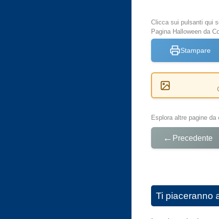
Clicca sui pulsanti qui
Pagina Halloween da Co
Stampare
Esplora altre pagine da 
←
Precedente
Ti piaceranno 