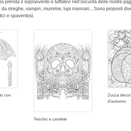
ra prenda il sopravvento e tuffatevi nell'oscurità delle nostre p
o da streghe, vampiri, mummie, lupi mannari... Sono proposti diver
tici e spaventosi.
hio con
Zucca decora
d'autunno
Teschio e candele