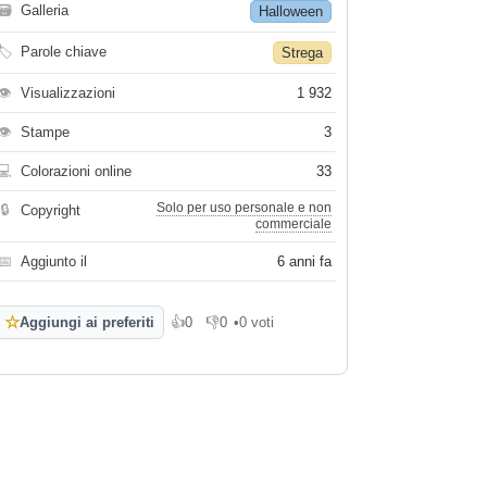
🗃
Galleria
Halloween
🏷
Parole chiave
Strega
👁
Visualizzazioni
1 932
👁
Stampe
3
💻
Colorazioni online
33
Solo per uso personale e non
🔒
Copyright
commerciale
📅
Aggiunto il
6 anni fa
☆
Aggiungi ai preferiti
👍
0
👎
0
•
0 voti
Mi piace
Non mi piace