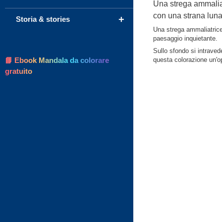
Una strega ammaliat
con una strana luna
+
Storia & stories
Una strega ammaliatrice 
paesaggio inquietante.
Sullo sfondo si intraved
📘 Ebook Mandala da colorare
questa colorazione un'o
gratuito