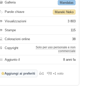
🗃
Galleria
Mandalas
🏷
Parole chiave
Maneki Neko
👁
Visualizzazioni
3 803
👁
Stampe
115
💻
Colorazioni online
38
Solo per uso personale e non
🔒
Copyright
commerciale
📅
Aggiunto il
8 anni fa
☆
Aggiungi ai preferiti
👍
1
👎
0
•
1 voto
Mi piace
Non mi piace