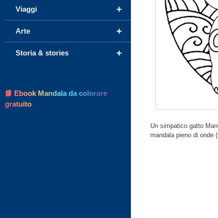
+
Viaggi
+
Arte
+
Storia & stories
📘 Ebook Mandala da colorare
gratuito
Un simpatico gatto Mane
mandala pieno di onde (