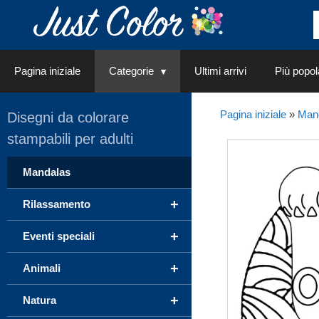
Vai
al
contenuto
Pagina iniziale
Categorie
Ultimi arrivi
Più popol
Pagina iniziale
»
Man
Disegni da colorare
stampabili per adulti
Mandalas
+
Rilassamento
+
Eventi speciali
+
Animali
+
Natura