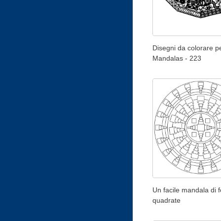
Disegni da colorare pe
Mandalas - 223
Un facile mandala di 
quadrate