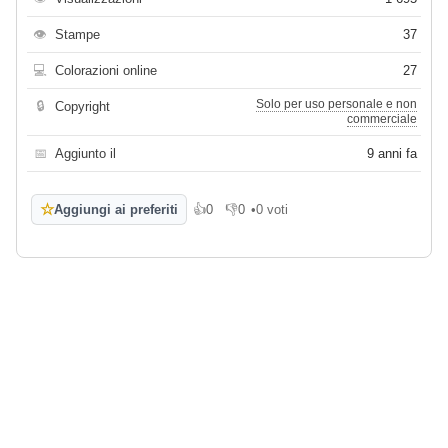
👁
Stampe
37
💻
Colorazioni online
27
Solo per uso personale e non
🔒
Copyright
commerciale
📅
Aggiunto il
9 anni fa
☆
Aggiungi ai preferiti
👍
0
👎
0
•
0 voti
Mi piace
Non mi piace