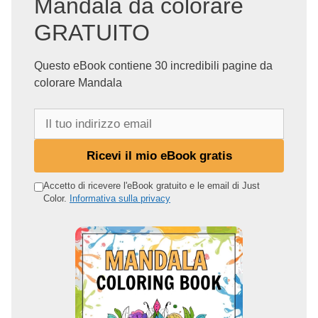
Mandala da colorare
GRATUITO
Questo eBook contiene 30 incredibili pagine da
colorare Mandala
I
l
t
Ricevi il mio eBook gratis
u
o
Accetto di ricevere l'eBook gratuito e le email di Just
Color.
Informativa sulla privacy
i
n
d
i
r
i
z