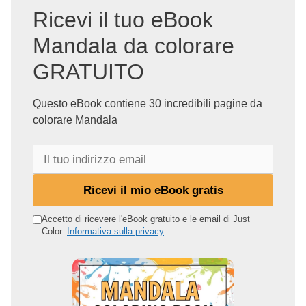
Ricevi il tuo eBook
Mandala da colorare
GRATUITO
Questo eBook contiene 30 incredibili pagine da
colorare Mandala
I
l
t
Ricevi il mio eBook gratis
u
o
Accetto di ricevere l'eBook gratuito e le email di Just
Color.
Informativa sulla privacy
i
n
d
i
r