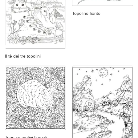
Topolino fiorito
Il tè dei tre topolini
Topo su motivi floreali