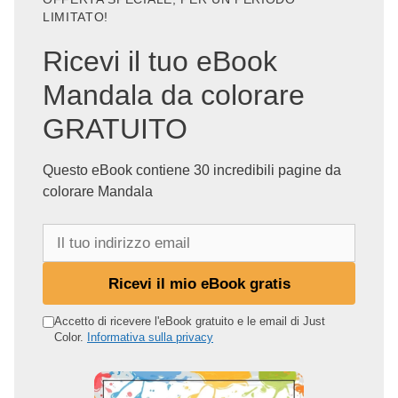
LIMITATO!
Ricevi il tuo eBook
Mandala da colorare
GRATUITO
Questo eBook contiene 30 incredibili pagine da
colorare Mandala
I
l
t
Ricevi il mio eBook gratis
u
o
Accetto di ricevere l'eBook gratuito e le email di Just
Color.
Informativa sulla privacy
i
n
d