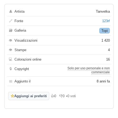
👤
Artista
Tanvetka
🔗
Fonte
123rf
🗃
Galleria
Topi
👁
Visualizzazioni
1 420
👁
Stampe
4
💻
Colorazioni online
16
Solo per uso personale e non
🔒
Copyright
commerciale
📅
Aggiunto il
8 anni fa
☆
Aggiungi ai preferiti
👍
0
👎
0
•
0 voti
Mi piace
Non mi piace