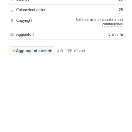
💻
Colorazioni online
28
Solo per uso personale e non
🔒
Copyright
commerciale
📅
Aggiunto il
3 anni fa
☆
Aggiungi ai preferiti
👍
0
👎
0
•
0 voti
Mi piace
Non mi piace