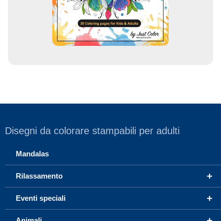
i
l
Disegni da colorare stampabili per adulti
Mandalas
+
Rilassamento
+
Eventi speciali
+
Animali