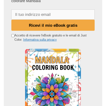
colorare Mandala
I
l
t
Ricevi il mio eBook gratis
u
o
Accetto di ricevere l'eBook gratuito e le email di Just
Color.
Informativa sulla privacy
i
n
d
i
r
i
z
z
o
e
m
a