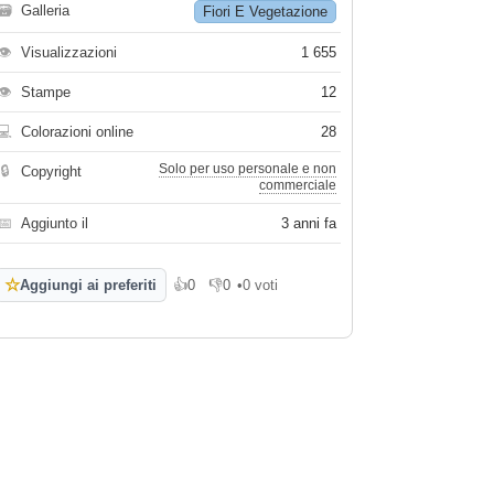
🗃
Galleria
Fiori E Vegetazione
👁
Visualizzazioni
1 655
👁
Stampe
12
💻
Colorazioni online
28
Solo per uso personale e non
🔒
Copyright
commerciale
📅
Aggiunto il
3 anni fa
☆
Aggiungi ai preferiti
👍
0
👎
0
•
0 voti
Mi piace
Non mi piace