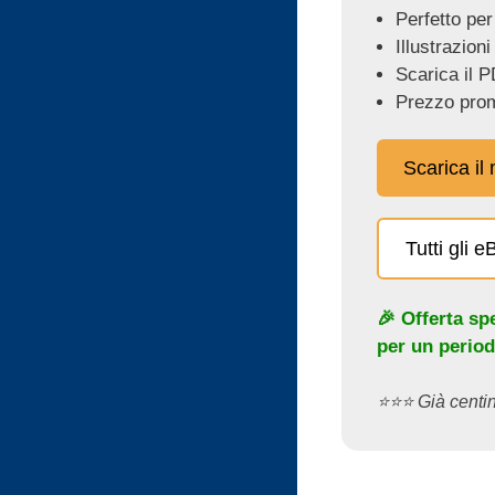
Perfetto per
Illustrazioni
Scarica il P
Prezzo prom
Scarica il
Tutti gli 
🎉 Offerta sp
per un period
⭐️⭐️⭐️ Già cent