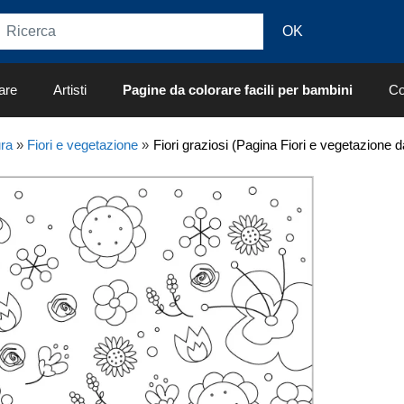
are
Artisti
Pagine da colorare facili per bambini
Co
ra
»
Fiori e vegetazione
»
Fiori graziosi (Pagina Fiori e vegetazione 