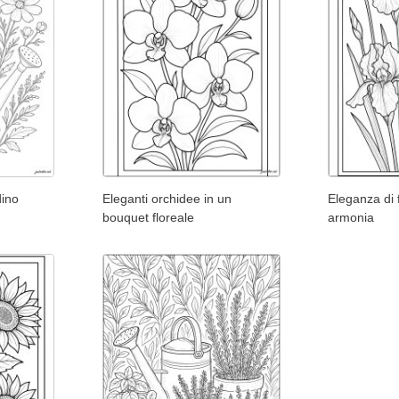
dino
Eleganti orchidee in un
Eleganza di fi
bouquet floreale
armonia