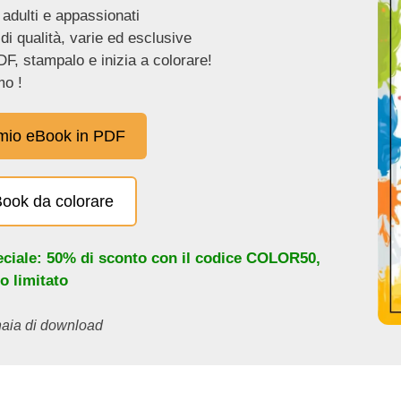
 adulti e appassionati
 di qualità, varie ed esclusive
DF, stampalo e inizia a colorare!
o !
 mio eBook in PDF
eBook da colorare
eciale: 50% di sconto con il codice
COLOR50
,
o limitato
inaia di download