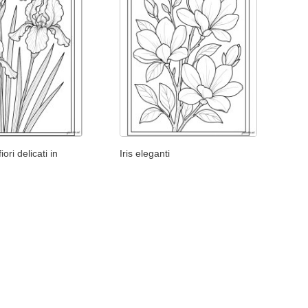
ori delicati in
Iris eleganti