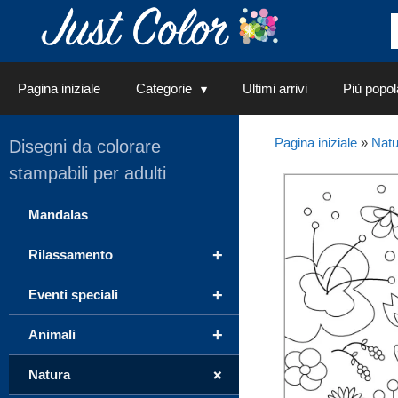
Vai
al
contenuto
Pagina iniziale
Categorie
Ultimi arrivi
Più popol
Pagina iniziale
»
Natu
Disegni da colorare
stampabili per adulti
Mandalas
+
Rilassamento
+
Eventi speciali
+
Animali
+
Natura