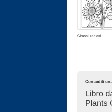
Girasoli radiosi
Concediti una
Libro d
Plants 