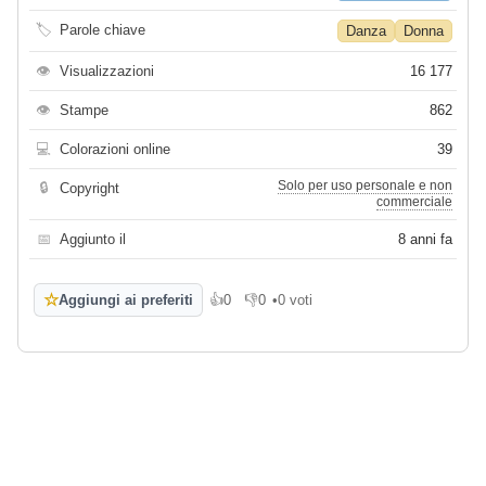
🏷
Parole chiave
Danza
Donna
👁
Visualizzazioni
16 177
👁
Stampe
862
💻
Colorazioni online
39
Solo per uso personale e non
🔒
Copyright
commerciale
📅
Aggiunto il
8 anni fa
☆
Aggiungi ai preferiti
👍
0
👎
0
•
0 voti
Mi piace
Non mi piace