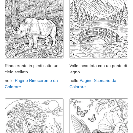
Rinoceronte in piedi sotto un
Valle incantata con un ponte di
cielo stellato
legno
nelle
Pagine Rinoceronte da
nelle
Pagine Scenario da
Colorare
Colorare