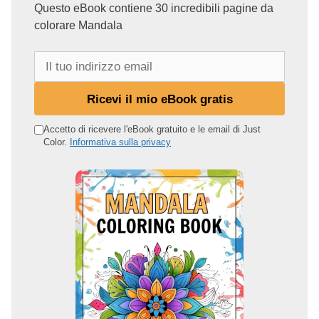
Questo eBook contiene 30 incredibili pagine da
colorare Mandala
I
l
t
Ricevi il mio eBook gratis
u
o
Accetto di ricevere l'eBook gratuito e le email di Just
Color.
Informativa sulla privacy
i
n
d
i
r
i
z
z
o
e
m