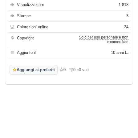
👁
Visualizzazioni
1 818
👁
Stampe
3
💻
Colorazioni online
34
Solo per uso personale e non
🔒
Copyright
commerciale
📅
Aggiunto il
10 anni fa
☆
Aggiungi ai preferiti
👍
0
👎
0
•
0 voti
Mi piace
Non mi piace