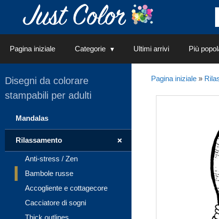
Vai
al
contenuto
Pagina iniziale
Categorie
Ultimi arrivi
Più popol
Pagina iniziale
»
Rila
Disegni da colorare
stampabili per adulti
Mandalas
+
Rilassamento
Anti-stress / Zen
Bambole russe
Accogliente e cottagecore
Cacciatore di sogni
Thick outlines