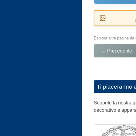
Esplora altre pagine da 
←
Precedente
Ti piaceranno 
Scoprite la nostra 
decorativo è appars