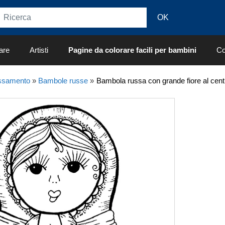
are
Artisti
Pagine da colorare facili per bambini
Co
ssamento
»
Bambole russe
»
Bambola russa con grande fiore al cen