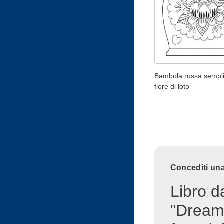
Bambola russa sempl
fiore di loto
Concediti una
Libro d
"Dream