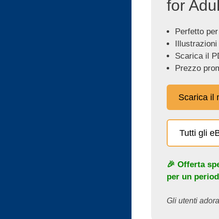
for Adul
Perfetto per
Illustrazioni
Scarica il P
Prezzo prom
Scarica il
Tutti gli 
🎉 Offerta sp
per un period
Gli utenti adora