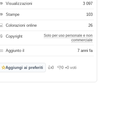
👁
Visualizzazioni
3 097
👁
Stampe
103
💻
Colorazioni online
26
Solo per uso personale e non
🔒
Copyright
commerciale
📅
Aggiunto il
7 anni fa
☆
Aggiungi ai preferiti
👍
0
👎
0
•
0 voti
Mi piace
Non mi piace