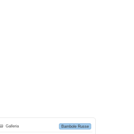
🗃
Galleria
Bambole Russe