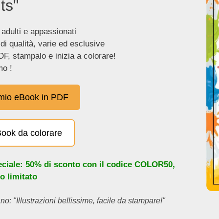
ts"
 adulti e appassionati
 di qualità, varie ed esclusive
DF, stampalo e inizia a colorare!
o !
 mio eBook in PDF
eBook da colorare
eciale: 50% di sconto con il codice
COLOR50
,
o limitato
no: "Illustrazioni bellissime, facile da stampare!"