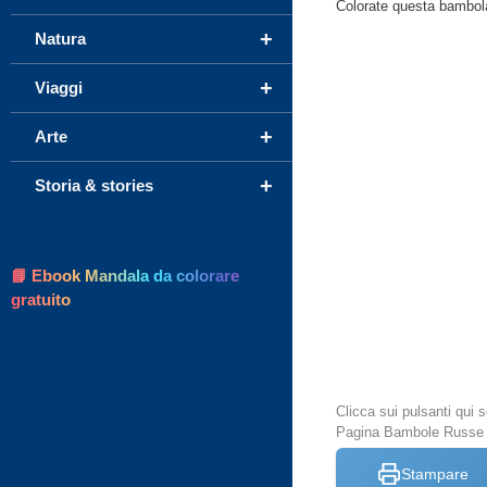
Colorate questa bambol
+
Natura
+
Viaggi
+
Arte
+
Storia & stories
📘 Ebook Mandala da colorare
gratuito
Clicca sui pulsanti qui
Pagina Bambole Russe 
Stampare