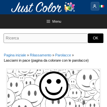
Vai
al
contenuto
Menu
Pagina iniziale
»
Rilassamento
»
Parolacce
»
Lasciami in pace (pagina da colorare con le parolacce)