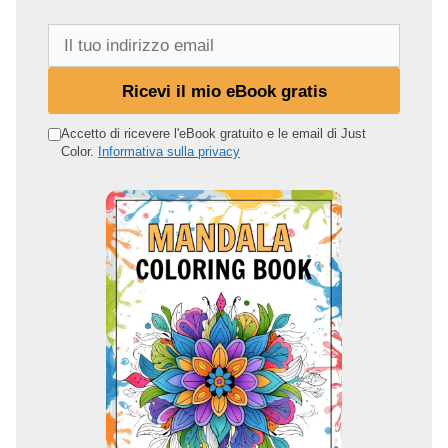
I
l
t
Ricevi il mio eBook gratis
u
o
Accetto di ricevere l'eBook gratuito e le email di Just
Color.
Informativa sulla privacy
i
n
d
i
r
i
z
z
o
e
m
a
i