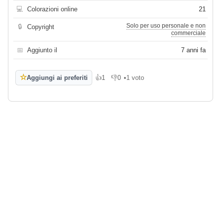
💻
Colorazioni online
21
Solo per uso personale e non
🔒
Copyright
commerciale
📅
Aggiunto il
7 anni fa
☆
Aggiungi ai preferiti
👍
1
👎
0
•
1 voto
Mi piace
Non mi piace