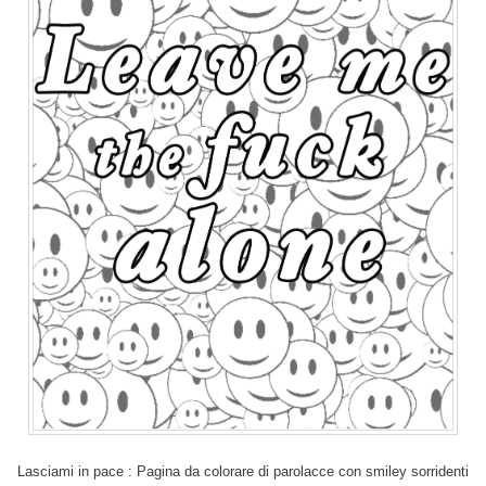
Lasciami in pace : Pagina da colorare di parolacce con smiley sorridenti