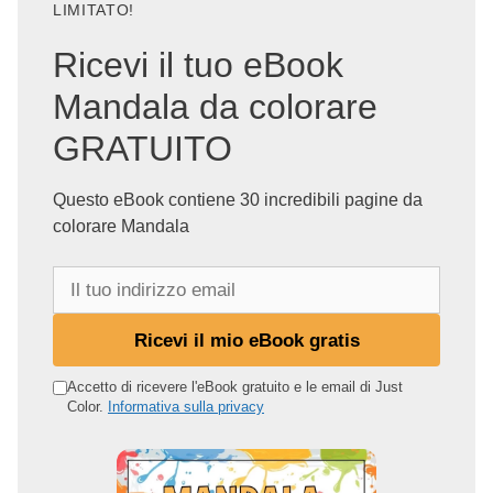
LIMITATO!
Ricevi il tuo eBook
Mandala da colorare
GRATUITO
Questo eBook contiene 30 incredibili pagine da
colorare Mandala
I
l
t
Ricevi il mio eBook gratis
u
o
Accetto di ricevere l'eBook gratuito e le email di Just
Color.
Informativa sulla privacy
i
n
d
i