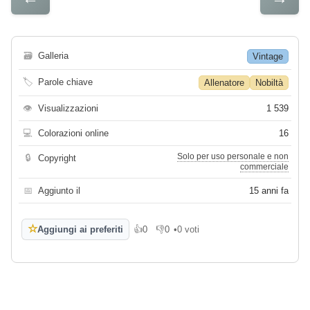
🗃
Galleria
Vintage
🏷
Parole chiave
Allenatore
Nobiltà
👁
Visualizzazioni
1 539
💻
Colorazioni online
16
Solo per uso personale e non
🔒
Copyright
commerciale
📅
Aggiunto il
15 anni fa
☆
Aggiungi ai preferiti
👍
0
👎
0
•
0 voti
Mi piace
Non mi piace