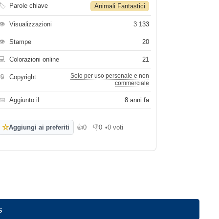
🏷
Parole chiave
Animali Fantastici
👁
Visualizzazioni
3 133
👁
Stampe
20
💻
Colorazioni online
21
Solo per uso personale e non
🔒
Copyright
commerciale
📅
Aggiunto il
8 anni fa
☆
Aggiungi ai preferiti
👍
0
👎
0
•
0 voti
Mi piace
Non mi piace
s