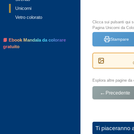
Unicorni
Vetro colorato
Clicca sui pulsanti qui
Pagina Unicorni da Colo
Stampare
📘 Ebook Mandala da colorare
gratuito
Esplora altre pagine da 
←
Precedente
Ti piaceranno 