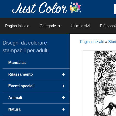
Vai
al
contenuto
Pagina iniziale
Categorie
Ultimi arrivi
Più popol
Pagina iniziale
»
Stor
Disegni da colorare
stampabili per adulti
Mandalas
+
Rilassamento
+
Eventi speciali
+
Animali
+
Natura