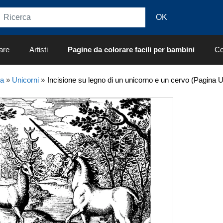
are
Artisti
Pagine da colorare facili per bambini
Co
ia
»
Unicorni
»
Incisione su legno di un unicorno e un cervo (Pagina U