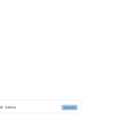
🗃
Galleria
Unicorni