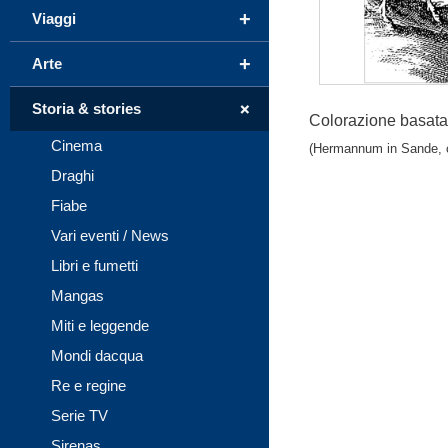
+
Viaggi
+
Arte
+
Storia & stories
Colorazione basata 
Cinema
(Hermannum in Sande, c
Draghi
Fiabe
Vari eventi / News
Libri e fumetti
Mangas
Miti e leggende
Mondi dacqua
Re e regine
Serie TV
Sirenas