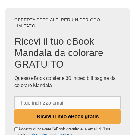
OFFERTA SPECIALE, PER UN PERIODO
LIMITATO!
Ricevi il tuo eBook
Mandala da colorare
GRATUITO
Questo eBook contiene 30 incredibili pagine da
colorare Mandala
I
l
t
Ricevi il mio eBook gratis
u
o
Accetto di ricevere l'eBook gratuito e le email di Just
Color.
Informativa sulla privacy