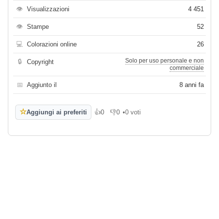
👁
Visualizzazioni
4 451
👁
Stampe
52
💻
Colorazioni online
26
Solo per uso personale e non
🔒
Copyright
commerciale
📅
Aggiunto il
8 anni fa
☆
Aggiungi ai preferiti
👍
0
👎
0
•
0 voti
Mi piace
Non mi piace