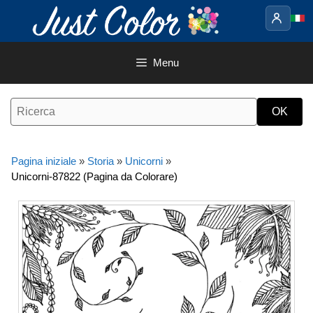
Vai
al
contenuto
Menu
Pagina iniziale
»
Storia
»
Unicorni
»
Unicorni-87822 (Pagina da Colorare)