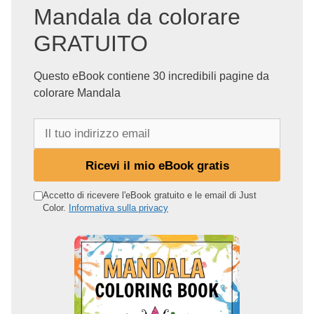
Mandala da colorare
GRATUITO
Questo eBook contiene 30 incredibili pagine da
colorare Mandala
I
l
t
Ricevi il mio eBook gratis
u
o
Accetto di ricevere l'eBook gratuito e le email di Just
Color.
Informativa sulla privacy
i
n
d
i
r
i
z