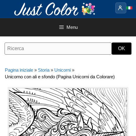
Vai
al
contenuto
Menu
Pagina iniziale
»
Storia
»
Unicorni
»
Unicorno con ali e sfondo (Pagina Unicorni da Colorare)