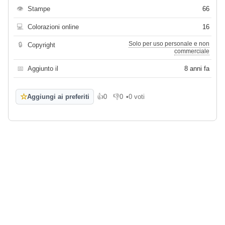
👁
Stampe
66
💻
Colorazioni online
16
Solo per uso personale e non
🔒
Copyright
commerciale
📅
Aggiunto il
8 anni fa
☆
Aggiungi ai preferiti
👍
0
👎
0
•
0 voti
Mi piace
Non mi piace