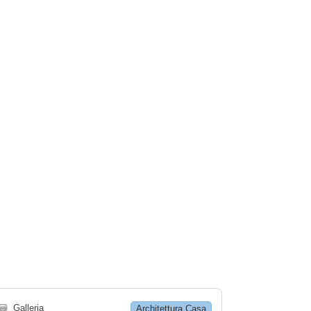
🗃
Galleria
Architettura Casa