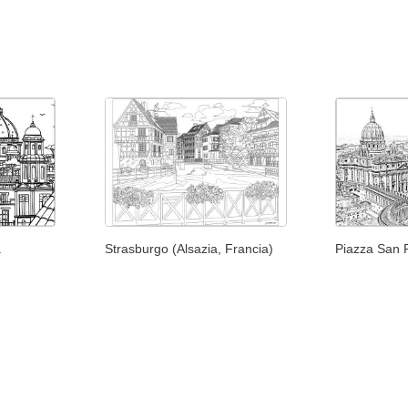
a
Strasburgo (Alsazia, Francia)
Piazza San 