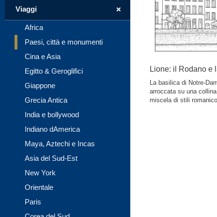
+
Viaggi
Africa
Paesi, città e monumenti
Cina e Asia
Lione: il Rodano e 
Egitto & Geroglifici
La basilica di Notre-Dam
Giappone
arroccata su una collina
Grecia Antica
miscela di stili romanico
India e bollywood
Indiano dAmerica
Maya, Aztechi e Incas
Asia del Sud-Est
New York
Orientale
Paris
Corea del Sud