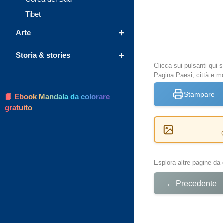
Tibet
+
Arte
+
Storia & stories
Clicca sui pulsanti qui
Pagina Paesi, città e m
Stampare
📘 Ebook Mandala da colorare
gratuito
Esplora altre pagine da 
←
Precedente