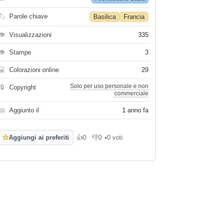
🏷
Parole chiave
Basilica
Francia
👁
Visualizzazioni
335
👁
Stampe
3
💻
Colorazioni online
29
Solo per uso personale e non
🔒
Copyright
commerciale
📅
Aggiunto il
1 anno fa
☆
Aggiungi ai preferiti
👍
0
👎
0
•
0 voti
Mi piace
Non mi piace