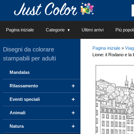
Vai
al
contenuto
Pagina iniziale
Categorie
Ultimi arrivi
Più popol
Pagina iniziale
»
Viag
Disegni da colorare
Lione: il Rodano e la
stampabili per adulti
Mandalas
+
Rilassamento
+
Eventi speciali
+
Animali
+
Natura