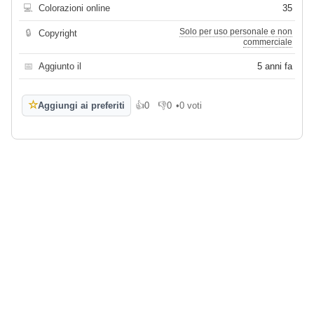
💻
Colorazioni online
35
Solo per uso personale e non
🔒
Copyright
commerciale
📅
Aggiunto il
5 anni fa
☆
Aggiungi ai preferiti
👍
0
👎
0
•
0 voti
Mi piace
Non mi piace