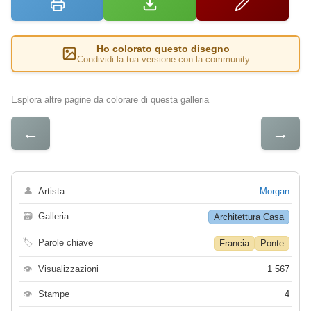
Ho colorato questo disegno
Condividi la tua versione con la community
Esplora altre pagine da colorare di questa galleria
←
→
👤
Artista
Morgan
🗃
Galleria
Architettura Casa
🏷
Parole chiave
Francia
Ponte
👁
Visualizzazioni
1 567
👁
Stampe
4