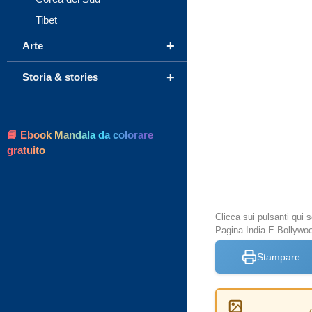
Tibet
+
Arte
+
Storia & stories
📘 Ebook Mandala da colorare
gratuito
Clicca sui pulsanti qui
Pagina India E Bollywo
Stampare