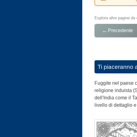
Esplora altre pagine da 
←
Precedente
Ti piaceranno 
Fuggite nel paese co
religione induista (
dell'India come il T
livello di dettaglio