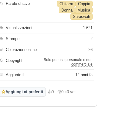
🏷
Parole chiave
Chitarra
Coppia
Donna
Musica
Saraswati
👁
Visualizzazioni
1 621
👁
Stampe
2
💻
Colorazioni online
26
Solo per uso personale e non
🔒
Copyright
commerciale
📅
Aggiunto il
12 anni fa
☆
Aggiungi ai preferiti
👍
0
👎
0
•
0 voti
Mi piace
Non mi piace