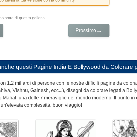
Condividi la tua versione con la community
colorare di questa galleria
→
Prossimo
anche questi
Pagine India E Bollywood da Colorare p
n 1,2 miliardi di persone con le nostre difficili pagine da colora
Shiva, Vishnu, Galnesh, ecc...), disegni da colorare legati a Bollyw
aj Mahal, una delle 7 meraviglie del mondo moderno. Il punto in 
 e un'elevata complessità, buon viaggio!