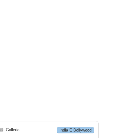
🗃
Galleria
India E Bollywood