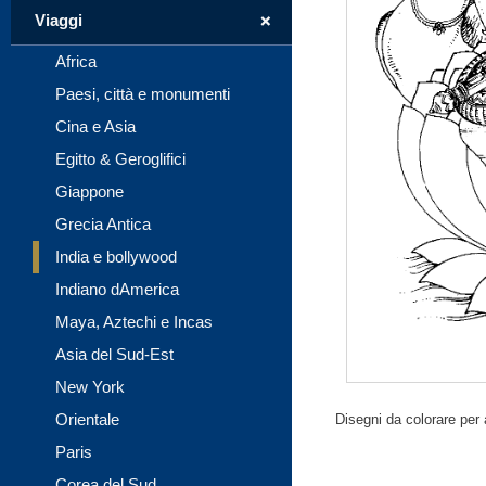
+
Viaggi
Africa
Paesi, città e monumenti
Cina e Asia
Egitto & Geroglifici
Giappone
Grecia Antica
India e bollywood
Indiano dAmerica
Maya, Aztechi e Incas
Asia del Sud-Est
New York
Orientale
Disegni da colorare per a
Paris
Corea del Sud