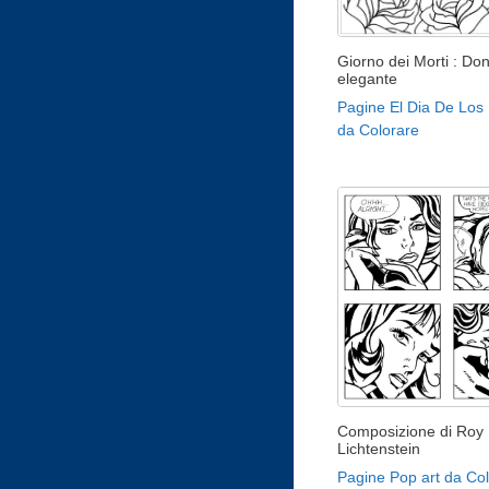
Giorno dei Morti : Do
elegante
Pagine El Dia De Los
da Colorare
Composizione di Roy
Lichtenstein
Pagine Pop art da Co