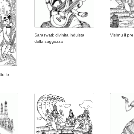
Saraswati: divinità induista
Vishnu il pr
della saggezza
to le