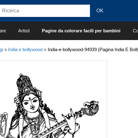
are
Artisti
Pagine da colorare facili per bambini
Co
gi
»
India e bollywood
»
India-e-bollywood-94939 (Pagina India E Bol