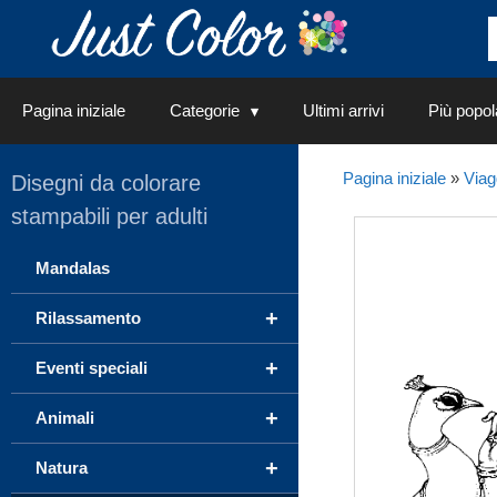
Vai
al
contenuto
Pagina iniziale
Categorie
Ultimi arrivi
Più popol
Pagina iniziale
»
Viag
Disegni da colorare
stampabili per adulti
Mandalas
+
Rilassamento
+
Eventi speciali
+
Animali
+
Natura