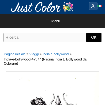
Vai
al
contenuto
Menu
Pagina iniziale
»
Viaggi
»
India e bollywood
»
India-e-bollywood-47977 (Pagina India E Bollywood da
Colorare)