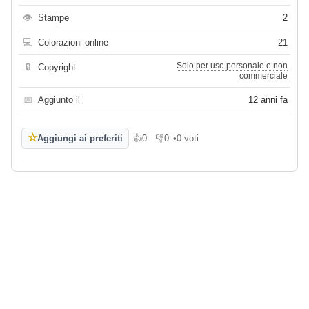
👁
Stampe
2
💻
Colorazioni online
21
Solo per uso personale e non
🔒
Copyright
commerciale
📅
Aggiunto il
12 anni fa
☆
Aggiungi ai preferiti
👍
0
👎
0
•
0 voti
Mi piace
Non mi piace