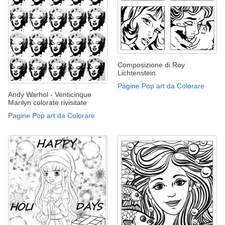
Composizione di Roy
Lichtenstein
Pagine Pop art da Colorare
Andy Warhol - Venticinque
Marilyn colorate rivisitate
Pagine Pop art da Colorare