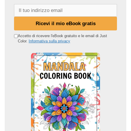
I
l
t
Ricevi il mio eBook gratis
u
o
Accetto di ricevere l'eBook gratuito e le email di Just
Color.
Informativa sulla privacy
i
n
d
i
r
i
z
z
o
e
m
a
i