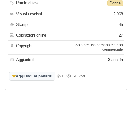
🏷
Parole chiave
Donna
👁
Visualizzazioni
2 068
👁
Stampe
45
💻
Colorazioni online
27
Solo per uso personale e non
🔒
Copyright
commerciale
📅
Aggiunto il
3 anni fa
☆
Aggiungi ai preferiti
👍
0
👎
0
•
0 voti
Mi piace
Non mi piace