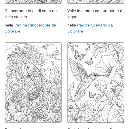
Rinoceronte in piedi sotto un
Valle incantata con un ponte di
cielo stellato
legno
nelle
Pagine Rinoceronte da
nelle
Pagine Scenario da
Colorare
Colorare