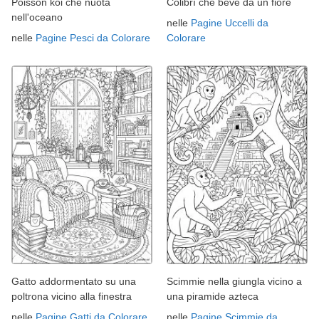
Poisson koi che nuota
Colibrì che beve da un fiore
nell'oceano
nelle
Pagine Uccelli da
nelle
Pagine Pesci da Colorare
Colorare
Gatto addormentato su una
Scimmie nella giungla vicino a
poltrona vicino alla finestra
una piramide azteca
nelle
Pagine Gatti da Colorare
nelle
Pagine Scimmie da