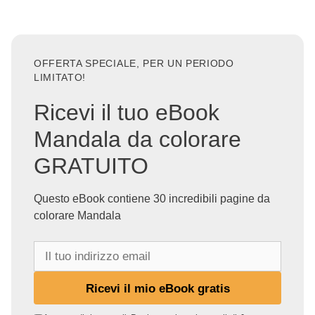
OFFERTA SPECIALE, PER UN PERIODO
LIMITATO!
Ricevi il tuo eBook
Mandala da colorare
GRATUITO
Questo eBook contiene 30 incredibili pagine da
colorare Mandala
I
l
t
Ricevi il mio eBook gratis
u