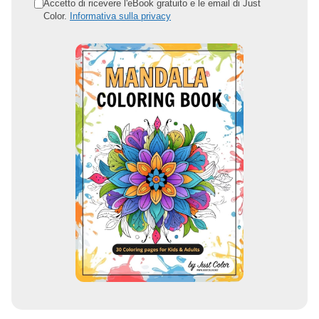
o
Accetto di ricevere l'eBook gratuito e le email di Just
Color.
Informativa sulla privacy
i
n
d
i
r
i
z
z
o
e
m
a
i
l