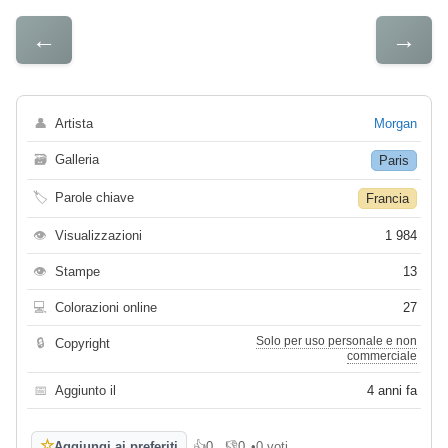
←
→
👤
Artista
Morgan
🗃
Galleria
Paris
🏷
Parole chiave
Francia
👁
Visualizzazioni
1 984
👁
Stampe
13
💻
Colorazioni online
27
Solo per uso personale e non
🔒
Copyright
commerciale
📅
Aggiunto il
4 anni fa
☆
Aggiungi ai preferiti
👍
0
👎
0
•
0 voti