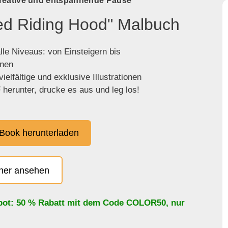
kreative und entspannende Pause
Red Riding Hood" Malbuch
lle Niveaus: von Einsteigern bis
enen
ielfältige und exklusive Illustrationen
herunter, drucke es aus und leg los!
Book herunterladen
cher ansehen
bot: 50 % Rabatt mit dem Code
COLOR50
, nur