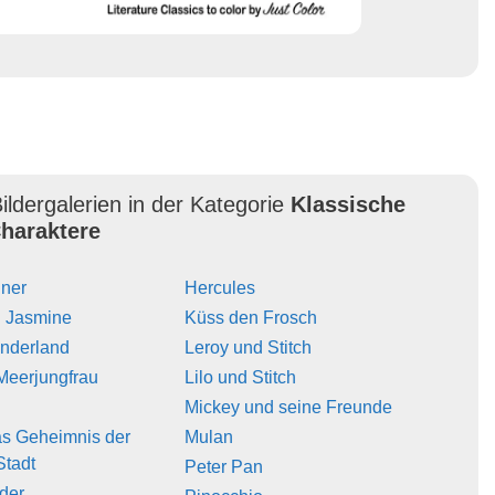
ildergalerien in der Kategorie
Klassische
haraktere
iner
Hercules
d Jasmine
Küss den Frosch
underland
Leroy und Stitch
 Meerjungfrau
Lilo und Stitch
Mickey und seine Freunde
Das Geheimnis der
Mulan
Stadt
Peter Pan
der