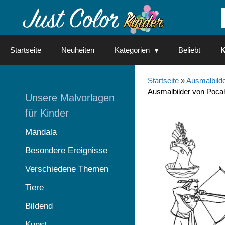
Springe
zum
Inhalt
Startseite
Neuheiten
Kategorien
Beliebt
K
Startseite
»
Ausmalbilde
Ausmalbilder von Poca
Unsere Malvorlagen
für Kinder
Mandala
Besondere Ereignisse
Verschiedene Themen
Tiere
Bildend
Kunst