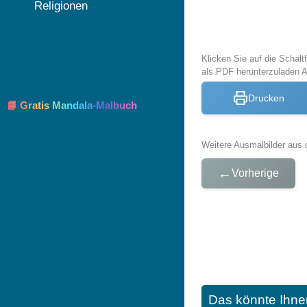
Religionen
Klicken Sie auf die Schal
als PDF herunterzuladen 
Drucken
📘 Gratis Mandala-Malbuch
Weitere Ausmalbilder aus 
←
Vorherige
Das könnte Ihne