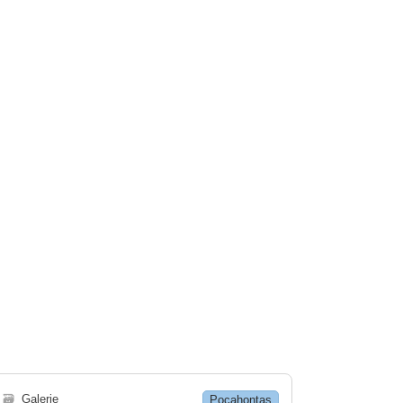
🗃
Galerie
Pocahontas