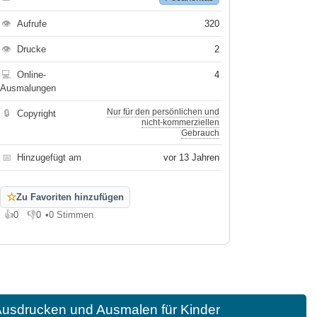
👁
Aufrufe
320
👁
Drucke
2
💻
Online-
4
Ausmalungen
Nur für den persönlichen und
🔒
Copyright
nicht-kommerziellen
Gebrauch
📅
Hinzugefügt am
vor 13 Jahren
☆
Zu Favoriten hinzufügen
👍
0
👎
0
•
0 Stimmen
Gefällt mir
Gefällt mir nicht
usdrucken und Ausmalen für Kinder