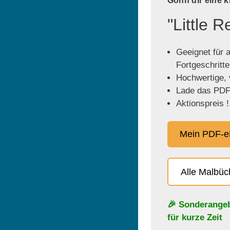
Gönn dir eine 
"Little 
Geeignet für a
Fortgeschritt
Hochwertige, v
Lade das PDF 
Aktionspreis !
Mein PDF-e
Alle Malbü
🎉 Sonderange
für kurze Zeit