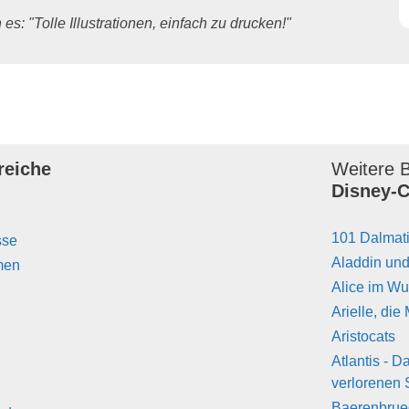
es: "Tolle Illustrationen, einfach zu drucken!"
reiche
Weitere B
Disney-C
101 Dalmat
sse
Aladdin un
men
Alice im W
Arielle, die
Aristocats
Atlantis - 
verlorenen 
Baerenbrue