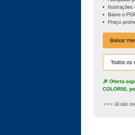
Ilustrações 
Baixe o PDF
Preço promo
Baixar m
Todos os 
🎉 Oferta es
COLOR50
, p
⭐️⭐️⭐️ Já são 