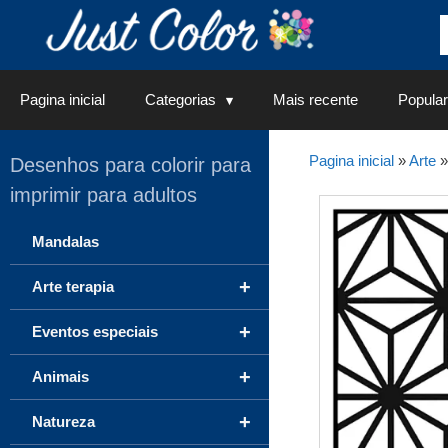
Saltar
para
o
conteúdo
Pagina inicial
Categorias
Mais recente
Popular
Pagina inicial
»
Arte
Desenhos para colorir para
imprimir para adultos
Mandalas
+
Arte terapia
+
Eventos especiais
+
Animais
+
Natureza