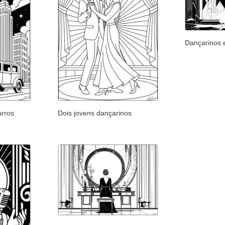
Dançarinos 
arros
Dois jovens dançarinos