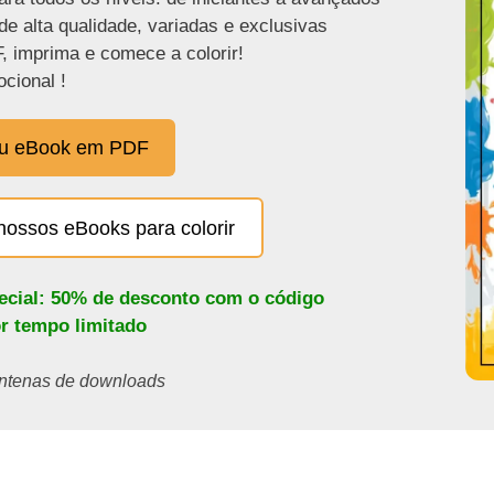
de alta qualidade, variadas e exclusivas
, imprima e comece a colorir!
cional !
eu eBook em PDF
nossos eBooks para colorir
pecial: 50% de desconto com o código
or tempo limitado
centenas de downloads