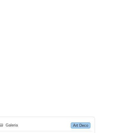
🗃
Galeria
Art Deco