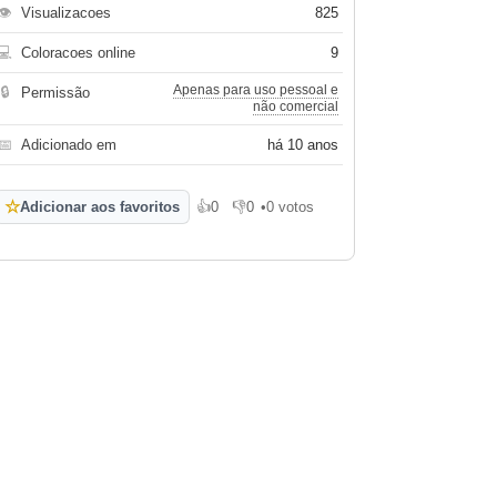
👁
Visualizacoes
825
💻
Coloracoes online
9
Apenas para uso pessoal e
🔒
Permissão
não comercial
📅
Adicionado em
há 10 anos
☆
Adicionar aos favoritos
👍
0
👎
0
•
0 votos
Gosto
Não gosto