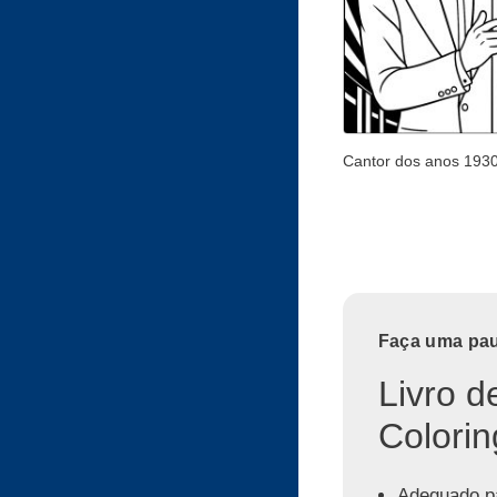
Cantor dos anos 193
Faça uma paus
Livro d
Colorin
Adequado pa