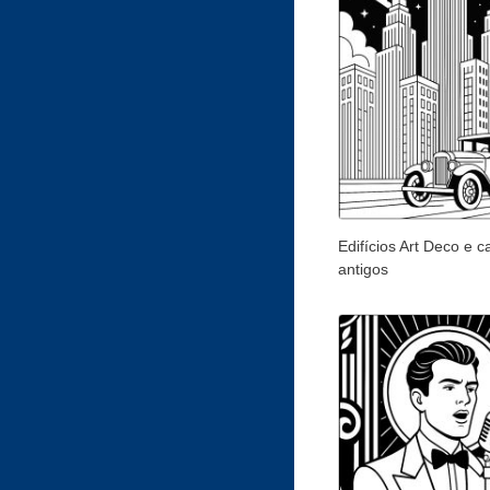
Edifícios Art Deco e c
antigos