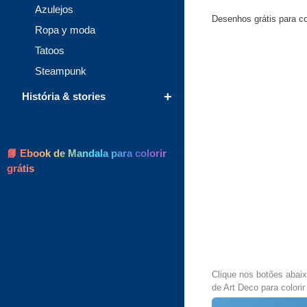
Azulejos
Desenhos grátis para co
Ropa y moda
Tatoos
Steampunk
+
História & stories
📘 Ebook de Mandala para colorir
grátis
Clique nos botões abai
de Art Deco para colorir