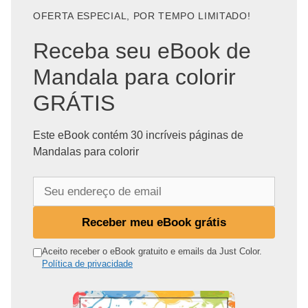
OFERTA ESPECIAL, POR TEMPO LIMITADO!
Receba seu eBook de
Mandala para colorir
GRÁTIS
Este eBook contém 30 incríveis páginas de
Mandalas para colorir
S
e
u
Receber meu eBook grátis
e
n
Aceito receber o eBook gratuito e emails da Just Color.
Política de privacidade
d
e
r