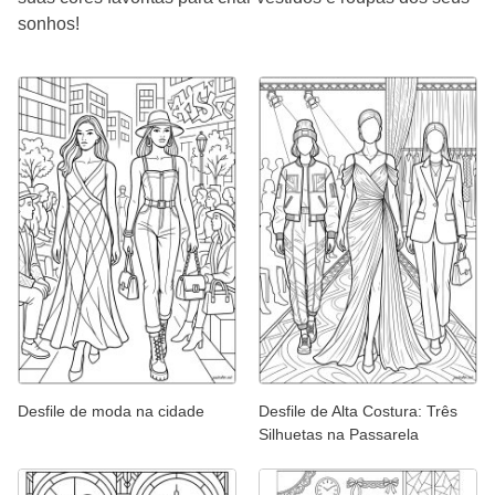
sonhos!
Desfile de moda na cidade
Desfile de Alta Costura: Três
Silhuetas na Passarela