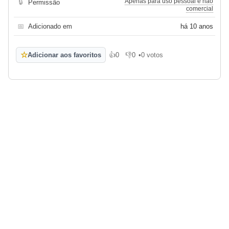
Apenas para uso pessoal e não
🔒
Permissão
comercial
📅
Adicionado em
há 10 anos
☆
Adicionar aos favoritos
👍
0
👎
0
•
0 votos
Gosto
Não gosto