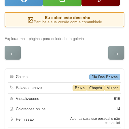
Eu colori este desenho
Partilhe a sua versão com a comunidade
Explorar mais páginas para colorir desta galeria
←
→
🗃
Galeria
Dia Das Bruxas
🏷
Palavras-chave
Bruxa
Chapéu
Mulher
👁
Visualizacoes
616
💻
Coloracoes online
14
Apenas para uso pessoal e não
🔒
Permissão
comercial