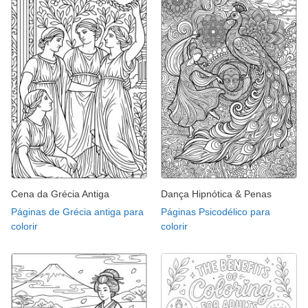
Cena da Grécia Antiga
Dança Hipnótica & Penas
Páginas de Grécia antiga para
Páginas Psicodélico para
colorir
colorir