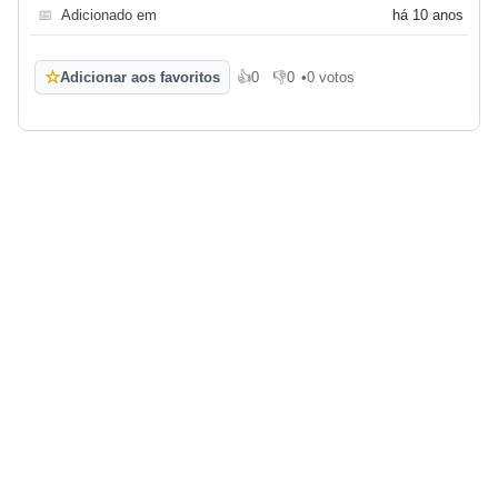
📅
Adicionado em
há 10 anos
☆
Adicionar aos favoritos
👍
0
👎
0
•
0 votos
Gosto
Não gosto