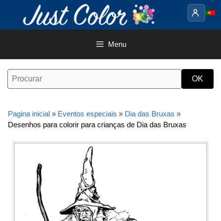
Saltar
para
o
conteúdo
Menu
Pagina inicial
»
Eventos especiais
»
Dia das Bruxas
»
Desenhos para colorir para crianças de Dia das Bruxas