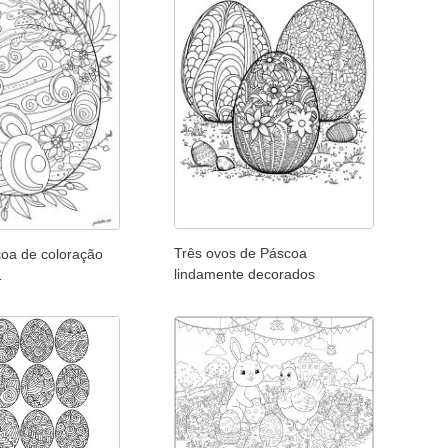
Três ovos de Páscoa
oa de coloração
lindamente decorados
1