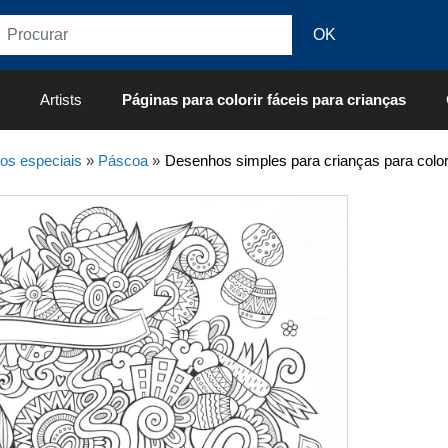
Artists
Páginas para colorir fáceis para crianças
os especiais
»
Páscoa
»
Desenhos simples para crianças para color