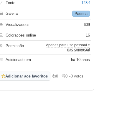
🔗
Fonte
123rf
🗃
Galeria
Pascoa
👁
Visualizacoes
609
💻
Coloracoes online
16
Apenas para uso pessoal e
🔒
Permissão
não comercial
📅
Adicionado em
há 10 anos
☆
Adicionar aos favoritos
👍
0
👎
0
•
0 votos
Gosto
Não gosto