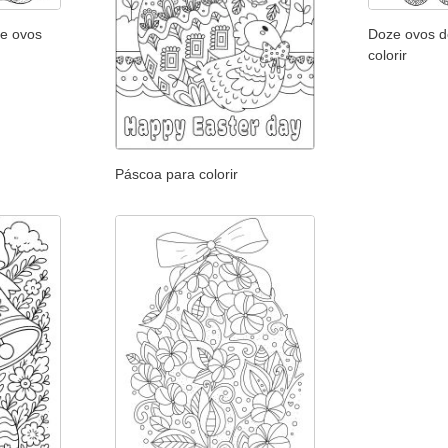
 e ovos
Doze ovos d
colorir
Páscoa para colorir