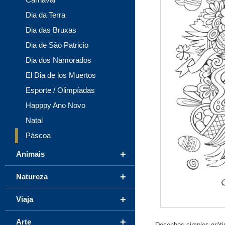
Dia da Terra
Dia das Bruxas
Dia de São Patricio
Dia dos Namorados
El Dia de los Muertos
Esporte / Olimpíadas
Happpy Ano Novo
Natal
Páscoa
+
Animais
+
Natureza
+
Viaja
+
Arte
Desenhos simples grátis