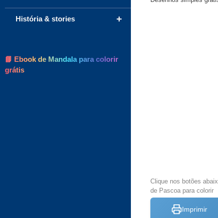
+
História & stories
📘 Ebook de Mandala para colorir
grátis
Clique nos botões abai
de Pascoa para colorir
Imprimir