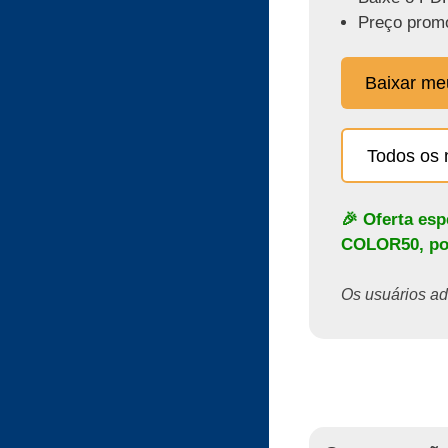
Preço promo
Baixar m
Todos os 
🎉 Oferta es
COLOR50
, p
Os usuários ado