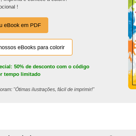
cional !
eu eBook em PDF
nossos eBooks para colorir
pecial: 50% de desconto com o código
or tempo limitado
ram: "Ótimas ilustrações, fácil de imprimir!"