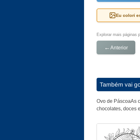
Eu colori 
Explorar mais páginas pa
←
Anterior
Também vai go
Ovo de PáscoaAs ca
chocolates, doces e