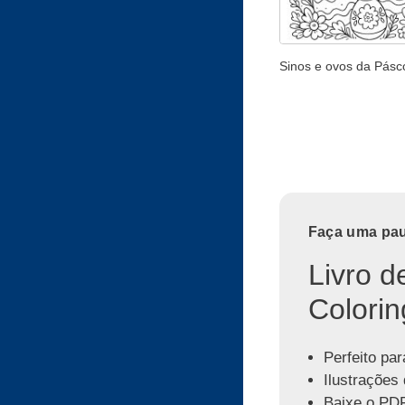
Sinos e ovos da Pásc
Faça uma paus
Livro d
Colorin
Perfeito par
Ilustrações 
Baixe o PDF