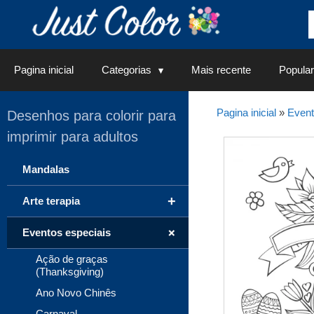
Saltar
para
o
conteúdo
Pagina inicial
Categorias
Mais recente
Popular
Pagina inicial
»
Event
Desenhos para colorir para
imprimir para adultos
Mandalas
+
Arte terapia
+
Eventos especiais
Ação de graças
(Thanksgiving)
Ano Novo Chinês
Carnaval