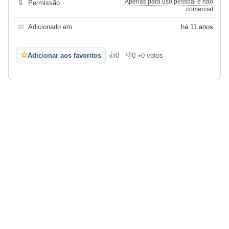
Apenas para uso pessoal e não
🔒
Permissão
comercial
📅
Adicionado em
há 11 anos
☆
Adicionar aos favoritos
👍
0
👎
0
•
0 votos
Gosto
Não gosto