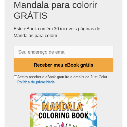
Mandala para colorir
GRÁTIS
Este eBook contém 30 incríveis páginas de
Mandalas para colorir
S
e
u
Receber meu eBook grátis
e
n
Aceito receber o eBook gratuito e emails da Just Color.
Política de privacidade
d
e
r
e
ç
o
d