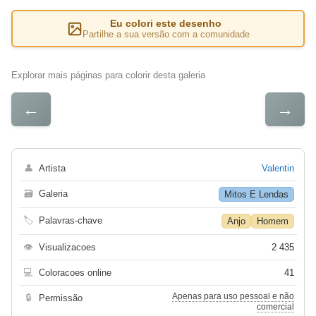
Eu colori este desenho
Partilhe a sua versão com a comunidade
Explorar mais páginas para colorir desta galeria
←
→
👤
Artista
Valentin
🗃
Galeria
Mitos E Lendas
🏷
Palavras-chave
Anjo
Homem
👁
Visualizacoes
2 435
💻
Coloracoes online
41
Apenas para uso pessoal e não
🔒
Permissão
comercial