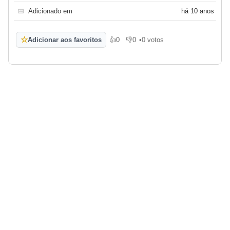
📅
Adicionado em
há 10 anos
☆
Adicionar aos favoritos
👍
0
👎
0
•
0 votos
Gosto
Não gosto