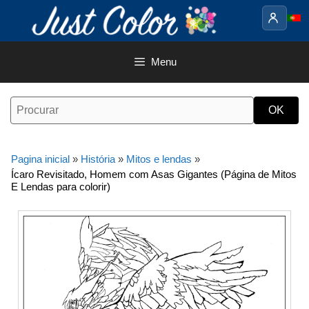
Saltar
para
o
conteúdo
Menu
Pagina inicial
»
História
»
Mitos e lendas
»
Ícaro Revisitado, Homem com Asas Gigantes (Página de Mitos
E Lendas para colorir)