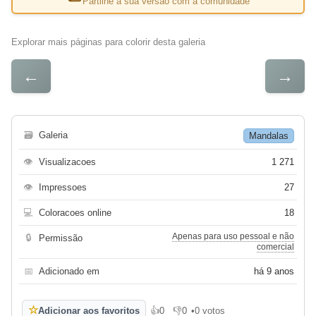
Partilhe a sua versão com a comunidade
Explorar mais páginas para colorir desta galeria
←
→
🗃
Galeria
Mandalas
👁
Visualizacoes
1 271
👁
Impressoes
27
💻
Coloracoes online
18
Apenas para uso pessoal e não
🔒
Permissão
comercial
📅
Adicionado em
há 9 anos
☆
Adicionar aos favoritos
👍
0
👎
0
•
0 votos
Gosto
Não gosto