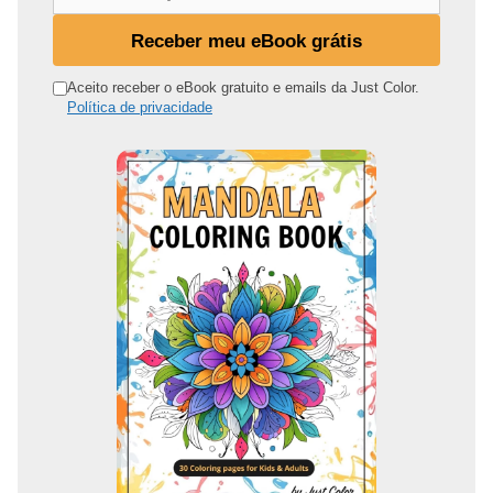
e
u
Receber meu eBook grátis
e
n
Aceito receber o eBook gratuito e emails da Just Color.
Política de privacidade
d
e
r
e
ç
o
d
e
e
m
a
i
l