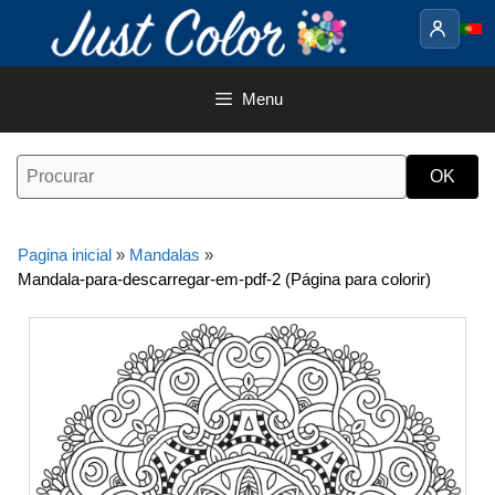
Saltar
para
o
conteúdo
Menu
Pagina inicial
»
Mandalas
»
Mandala-para-descarregar-em-pdf-2 (Página para colorir)