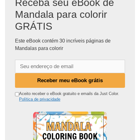
Receba seu eBook de
Mandala para colorir
GRÁTIS
Este eBook contém 30 incríveis páginas de
Mandalas para colorir
S
e
u
Receber meu eBook grátis
e
n
Aceito receber o eBook gratuito e emails da Just Color.
Política de privacidade
d
e
r
e
ç
o