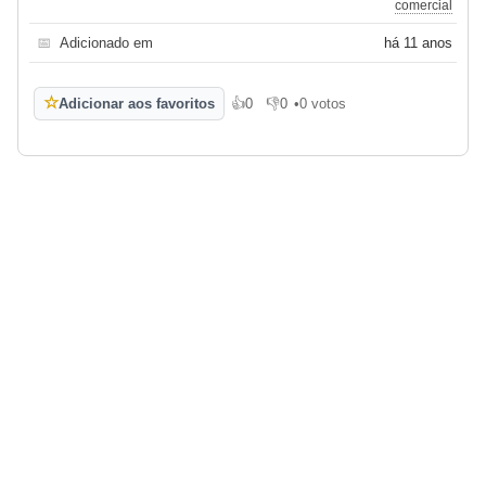
comercial
📅
Adicionado em
há 11 anos
☆
Adicionar aos favoritos
👍
0
👎
0
•
0 votos
Gosto
Não gosto