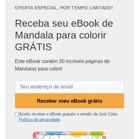
OFERTA ESPECIAL, POR TEMPO LIMITADO!
Receba seu eBook de
Mandala para colorir
GRÁTIS
Este eBook contém 30 incríveis páginas de
Mandalas para colorir
S
e
u
Receber meu eBook grátis
e
n
Aceito receber o eBook gratuito e emails da Just Color.
Política de privacidade
d
e
r