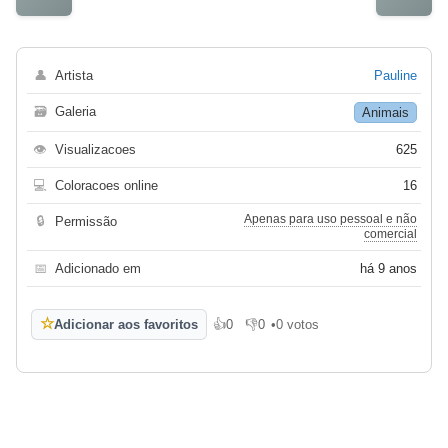
👤
Artista
Pauline
🗃
Galeria
Animais
👁
Visualizacoes
625
💻
Coloracoes online
16
Apenas para uso pessoal e não
🔒
Permissão
comercial
📅
Adicionado em
há 9 anos
☆
Adicionar aos favoritos
👍
0
👎
0
•
0 votos
Gosto
Não gosto