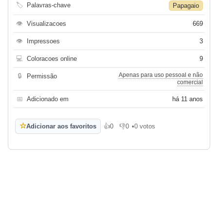
🏷
Palavras-chave
Papagaio
👁
Visualizacoes
669
👁
Impressoes
3
💻
Coloracoes online
9
Apenas para uso pessoal e não
🔒
Permissão
comercial
📅
Adicionado em
há 11 anos
☆
Adicionar aos favoritos
👍
0
👎
0
•
0 votos
Gosto
Não gosto