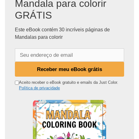
Mandala para colorir
GRÁTIS
Este eBook contém 30 incríveis páginas de
Mandalas para colorir
S
e
u
Receber meu eBook grátis
e
n
Aceito receber o eBook gratuito e emails da Just Color.
Política de privacidade
d
e
r
e
ç
o
d