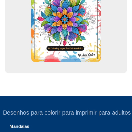
e
e
m
a
i
l
Desenhos para colorir para imprimir para adultos
Mandalas