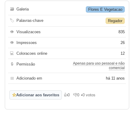
🗃
Galeria
Flores E Vegetacao
🏷
Palavras-chave
Regador
👁
Visualizacoes
835
👁
Impressoes
26
💻
Coloracoes online
12
Apenas para uso pessoal e não
🔒
Permissão
comercial
📅
Adicionado em
há 11 anos
☆
Adicionar aos favoritos
👍
0
👎
0
•
0 votos
Gosto
Não gosto