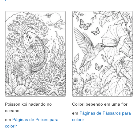
Poisson koi nadando no
Colibri bebendo em uma flor
oceano
em
Páginas de Pássaros para
em
Páginas de Peixes para
colorir
colorir