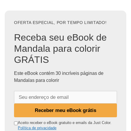
OFERTA ESPECIAL, POR TEMPO LIMITADO!
Receba seu eBook de
Mandala para colorir
GRÁTIS
Este eBook contém 30 incríveis páginas de
Mandalas para colorir
S
e
u
Receber meu eBook grátis
e
n
Aceito receber o eBook gratuito e emails da Just Color.
Política de privacidade
d