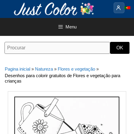
Saltar
para
o
conteúdo
Menu
Pagina inicial
»
Natureza
»
Flores e vegetação
»
Desenhos para colorir gratuitos de Flores e vegetação para
crianças