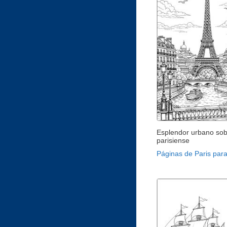
Esplendor urbano sob
parisiense
Páginas de Paris para 