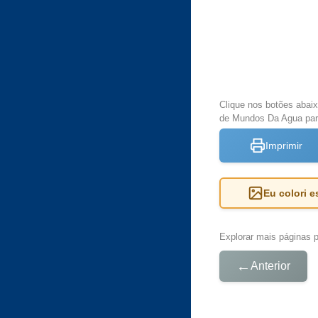
Clique nos botões abai
de Mundos Da Agua para
Imprimir
Eu colori 
Explorar mais páginas pa
←
Anterior