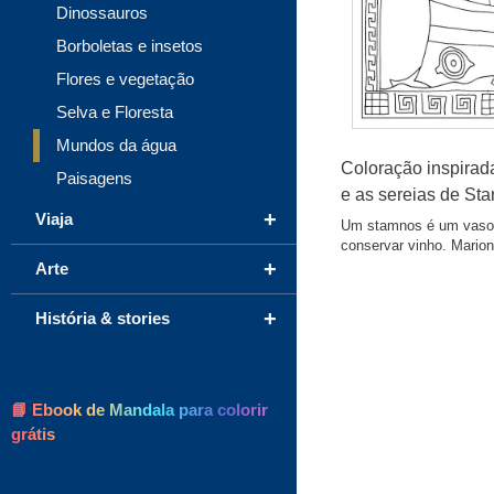
Dinossauros
Borboletas e insetos
Flores e vegetação
Selva e Floresta
Mundos da água
Coloração inspirad
Paisagens
e as sereias de St
+
Viaja
Um stamnos é um vaso an
conservar vinho. Marion
+
Arte
+
História & stories
📘 Ebook de Mandala para colorir
grátis