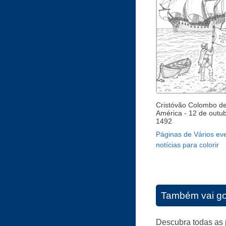
Cristóvão Colombo d
América - 12 de outu
1492
Páginas de Vários eve
notícias para colorir
Também vai go
Descubra todas as 