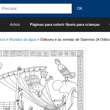
Artists
Páginas para colorir fáceis para crianças
eza
»
Mundos da água
»
Odisseu e as sereias de Stamnos (A Odiss