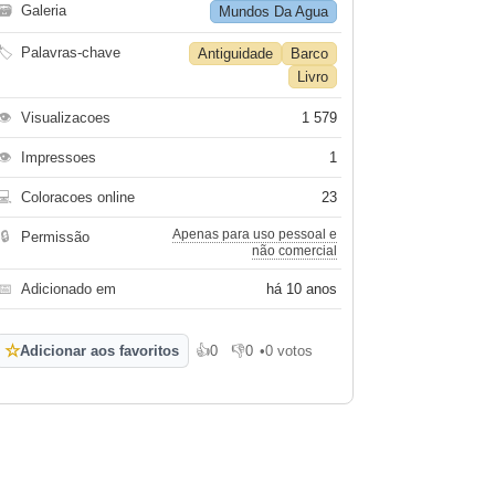
🗃
Galeria
Mundos Da Agua
🏷
Palavras-chave
Antiguidade
Barco
Livro
👁
Visualizacoes
1 579
👁
Impressoes
1
💻
Coloracoes online
23
Apenas para uso pessoal e
🔒
Permissão
não comercial
📅
Adicionado em
há 10 anos
☆
Adicionar aos favoritos
👍
0
👎
0
•
0 votos
Gosto
Não gosto