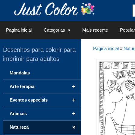
Saltar
para
o
conteúdo
Pagina inicial
Categorias
Mais recente
Popular
Pagina inicial
»
Natur
Desenhos para colorir para
imprimir para adultos
Mandalas
+
Arte terapia
+
Eventos especiais
+
Animais
+
Natureza