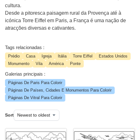
cultura.
Desde a pitoresca paisagem rural da Provença até à
icónica Torre Eiffel em Paris, a França é uma nação de
atracções diversas e cativantes.
Tags relacionadas :
Prédio
Casa
Igreja
Itália
Torre Eiffel
Estados Unidos
Monumento
Vila
América
Ponte
Galerias principais :
Páginas De Paris Para Colorir
Páginas De Países, Cidades E Monumentos Para Colorir
Páginas De Vitral Para Colorir
Sort