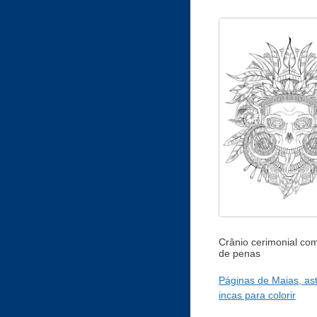
Crânio cerimonial co
de penas
Páginas de Maias, as
incas para colorir