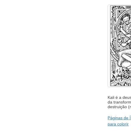
Kali é a deu
da transfor
destruição (
Páginas de 
para colorir