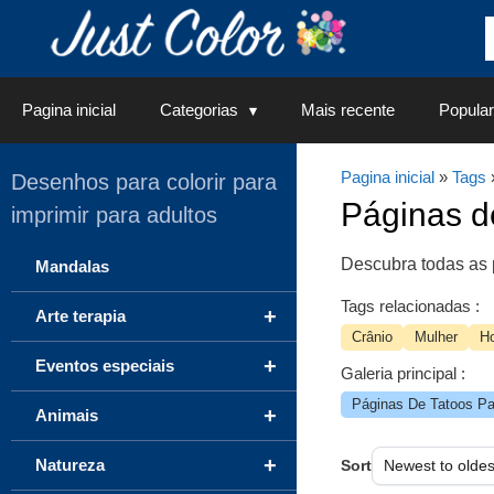
Saltar
para
o
conteúdo
Pagina inicial
Categorias
Mais recente
Popular
Pagina inicial
»
Tags
Desenhos para colorir para
Páginas 
imprimir para adultos
Descubra todas as 
Mandalas
Tags relacionadas :
+
Arte terapia
Crânio
Mulher
H
+
Eventos especiais
Galeria principal :
Páginas De Tatoos Par
+
Animais
+
Natureza
Sort