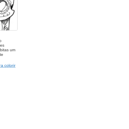
o
tes
bitas um
te
a colorir