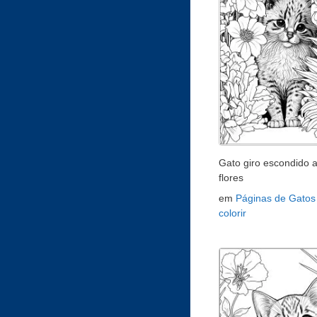
Gato giro escondido a
flores
em
Páginas de Gatos
colorir