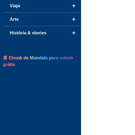
+
Viaja
+
Arte
+
História & stories
📘 Ebook de Mandala para colorir
grátis