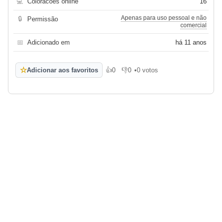
💻
Coloracoes online
16
Apenas para uso pessoal e não
🔒
Permissão
comercial
📅
Adicionado em
há 11 anos
☆
Adicionar aos favoritos
👍
0
👎
0
•
0 votos
Gosto
Não gosto