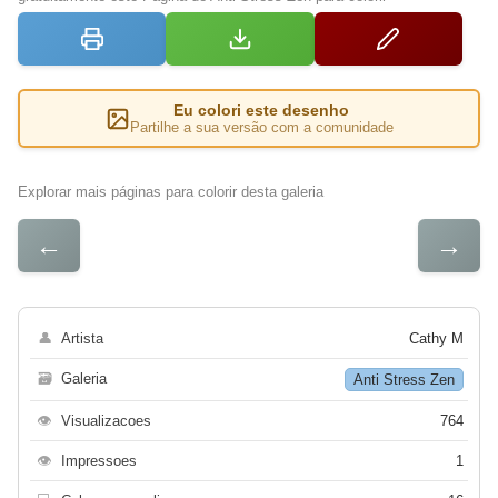
Eu colori este desenho
Partilhe a sua versão com a comunidade
Explorar mais páginas para colorir desta galeria
←
→
👤
Artista
Cathy M
🗃
Galeria
Anti Stress Zen
👁
Visualizacoes
764
👁
Impressoes
1