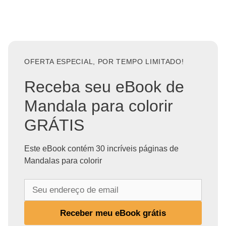
OFERTA ESPECIAL, POR TEMPO LIMITADO!
Receba seu eBook de
Mandala para colorir
GRÁTIS
Este eBook contém 30 incríveis páginas de
Mandalas para colorir
S
e
u
Receber meu eBook grátis
e