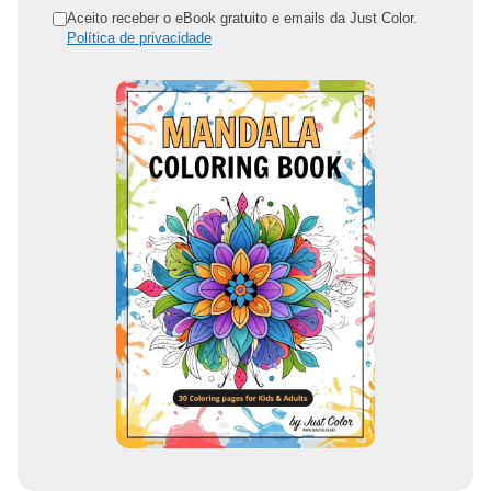
n
Aceito receber o eBook gratuito e emails da Just Color.
Política de privacidade
d
e
r
e
ç
o
d
e
e
m
a
i
l