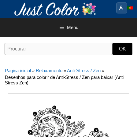
Saltar
para
o
conteúdo
Menu
Pagina inicial
»
Relaxamento
»
Anti-Stress / Zen
»
Desenhos para colorir de Anti-Stress / Zen para baixar (Anti
Stress Zen)