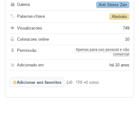
🗃
Galeria
Anti Stress Zen
🏷
Palavras-chave
Abstrato
👁
Visualizacoes
749
💻
Coloracoes online
10
Apenas para uso pessoal e não
🔒
Permissão
comercial
📅
Adicionado em
há 10 anos
☆
Adicionar aos favoritos
👍
0
👎
0
•
0 votos
Gosto
Não gosto