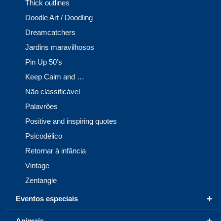
Thick outlines
Doodle Art / Doodling
Dreamcatchers
Jardins maravilhosos
Pin Up 50’s
Keep Calm and …
Não classificável
Palavrões
Positive and inspiring quotes
Psicodélico
Retornar à infância
Vintage
Zentangle
+
Eventos especiais
+
Animais