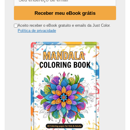
e
u
Receber meu eBook grátis
e
n
Aceito receber o eBook gratuito e emails da Just Color.
Política de privacidade
d
e
r
e
ç
o
d
e
e
m
a
i
l