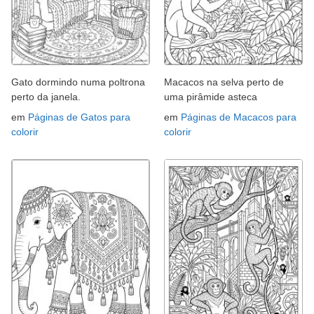
Gato dormindo numa poltrona
Macacos na selva perto de
perto da janela.
uma pirâmide asteca
em
Páginas de Gatos para
em
Páginas de Macacos para
colorir
colorir