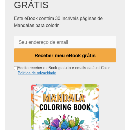
GRÁTIS
Este eBook contém 30 incríveis páginas de
Mandalas para colorir
S
e
u
Receber meu eBook grátis
e
n
Aceito receber o eBook gratuito e emails da Just Color.
Política de privacidade
d
e
r
e
ç
o
d
e
e