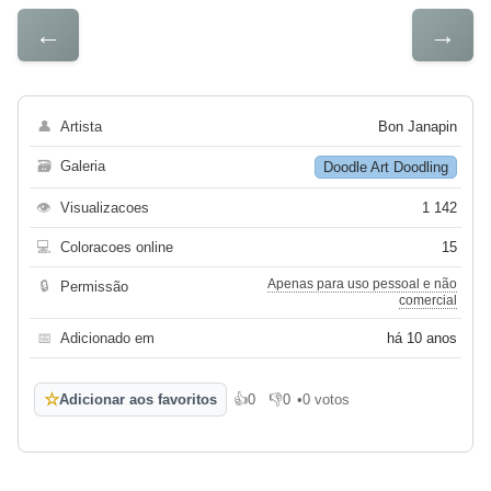
←
→
👤
Artista
Bon Janapin
🗃
Galeria
Doodle Art Doodling
👁
Visualizacoes
1 142
💻
Coloracoes online
15
Apenas para uso pessoal e não
🔒
Permissão
comercial
📅
Adicionado em
há 10 anos
☆
Adicionar aos favoritos
👍
0
👎
0
•
0 votos
Gosto
Não gosto