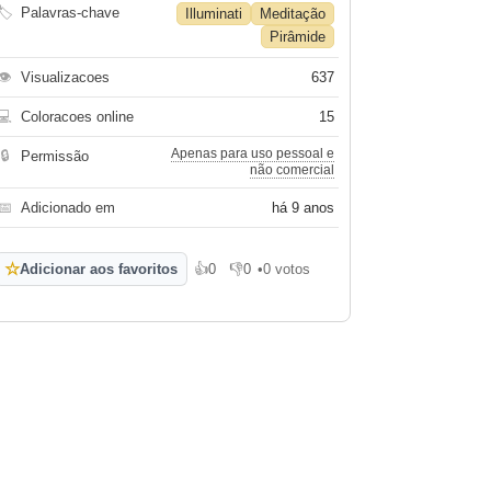
🏷
Palavras-chave
Illuminati
Meditação
Pirâmide
👁
Visualizacoes
637
💻
Coloracoes online
15
Apenas para uso pessoal e
🔒
Permissão
não comercial
📅
Adicionado em
há 9 anos
☆
Adicionar aos favoritos
👍
0
👎
0
•
0 votos
Gosto
Não gosto