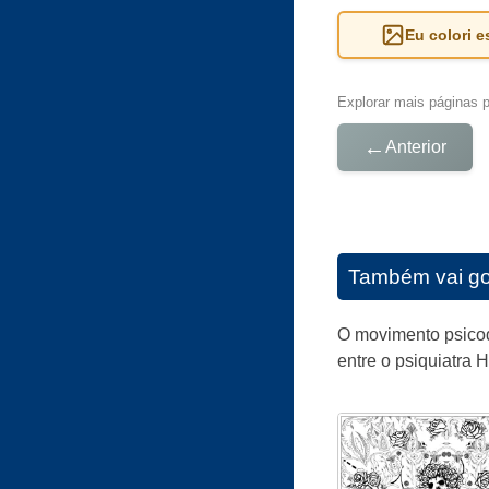
Eu colori 
Explorar mais páginas pa
←
Anterior
Também vai go
O movimento psicod
entre o psiquiatra 