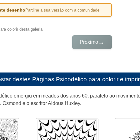
este desenho
Partilhe a sua versão com a comunidade
ra colorir desta galeria
→
Próximo
star destes
Páginas Psicodélico para colorir e impri
élico emergiu em meados dos anos 60, paralelo ao movimento h
H. Osmond e o escritor Aldous Huxley.