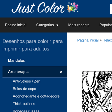
Saltar
para
o
conteúdo
Pagina inicial
Categorias
Mais recente
Popular
Pagina inicial
»
Rela
Desenhos para colorir para
imprimir para adultos
Mandalas
+
Arte terapia
Anti-Stress / Zen
Bolos de copo
Aconchegante e cottagecore
Thick outlines
Bonecas russas