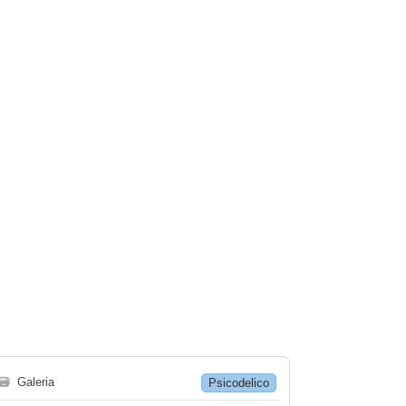
🗃
Galeria
Psicodelico