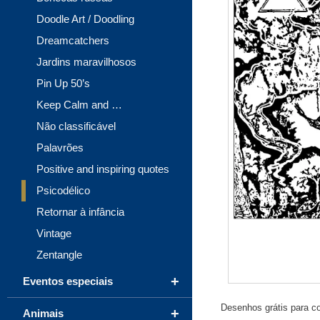
Doodle Art / Doodling
Dreamcatchers
Jardins maravilhosos
Pin Up 50’s
Keep Calm and …
Não classificável
Palavrões
Positive and inspiring quotes
Psicodélico
Retornar à infância
Vintage
Zentangle
+
Eventos especiais
Desenhos grátis para col
+
Animais