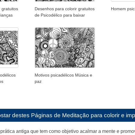
 gratuitos
Desenhos para colorir gratuitos
Homem psic
rianças
de Psicodélico para baixar
odélicos
Motivos psicadélicos Música e
os
paz
star destes
Páginas de Meditação para colorir e imp
rática antiga que tem como objetivo acalmar a mente e promove