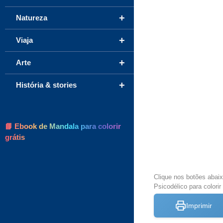
+
Natureza
+
Viaja
+
Arte
+
História & stories
📘 Ebook de Mandala para colorir
grátis
Clique nos botões abai
Psicodélico para colorir
Imprimir