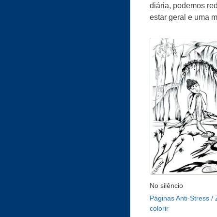
diária, podemos re
estar geral e uma m
No silêncio
Páginas Anti-Stress /
colorir